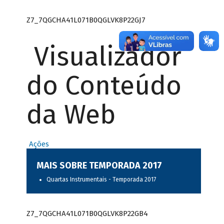
Z7_7QGCHA41L071B0QGLVK8P22GJ7
Visualizador
do Conteúdo
da Web
Ações
MAIS SOBRE TEMPORADA 2017
Quartas Instrumentais - Temporada 2017
Z7_7QGCHA41L071B0QGLVK8P22GB4