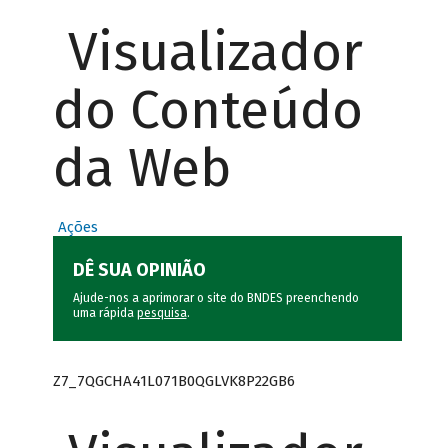
Visualizador
do Conteúdo
da Web
Ações
DÊ SUA OPINIÃO
Ajude-nos a aprimorar o site do BNDES preenchendo
uma rápida
pesquisa
.
Z7_7QGCHA41L071B0QGLVK8P22GB6