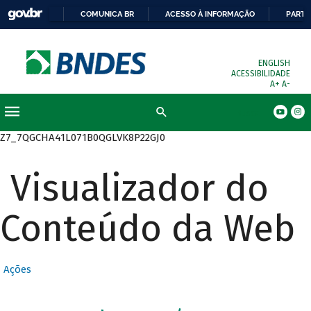
COMUNICA BR
ACESSO À INFORMAÇÃO
PARTI
ENGLISH
ACESSIBILIDADE
A+
A-
Busca
Z7_7QGCHA41L071B0QGLVK8P22GJ0
Visualizador do
Conteúdo da Web
Ações