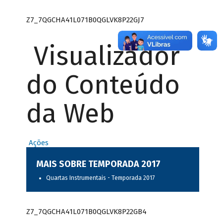
Z7_7QGCHA41L071B0QGLVK8P22GJ7
Visualizador
do Conteúdo
da Web
Ações
MAIS SOBRE TEMPORADA 2017
Quartas Instrumentais - Temporada 2017
Z7_7QGCHA41L071B0QGLVK8P22GB4