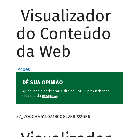
Visualizador
do Conteúdo
da Web
Ações
DÊ SUA OPINIÃO
Ajude-nos a aprimorar o site do BNDES preenchendo
uma rápida
pesquisa
.
Z7_7QGCHA41L071B0QGLVK8P22GB6