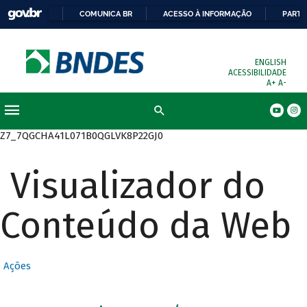
COMUNICA BR
ACESSO À INFORMAÇÃO
PARTI
ENGLISH
ACESSIBILIDADE
A+
A-
Busca
Z7_7QGCHA41L071B0QGLVK8P22GJ0
Visualizador do
Conteúdo da Web
Ações