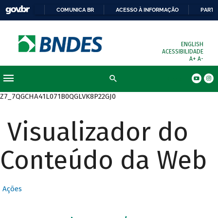
COMUNICA BR
ACESSO À INFORMAÇÃO
PARTI
ENGLISH
ACESSIBILIDADE
A+
A-
Busca
Z7_7QGCHA41L071B0QGLVK8P22GJ0
Visualizador do
Conteúdo da Web
Ações