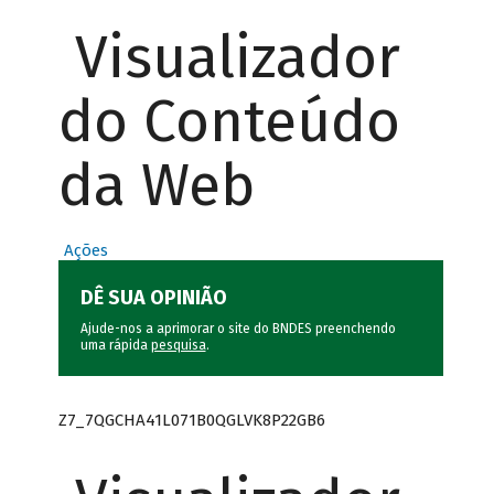
Visualizador
do Conteúdo
da Web
Ações
DÊ SUA OPINIÃO
Ajude-nos a aprimorar o site do BNDES preenchendo
uma rápida
pesquisa
.
Z7_7QGCHA41L071B0QGLVK8P22GB6