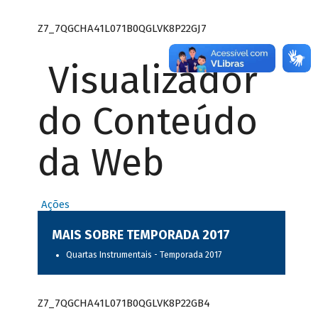
Z7_7QGCHA41L071B0QGLVK8P22GJ7
Visualizador
do Conteúdo
da Web
Ações
MAIS SOBRE TEMPORADA 2017
Quartas Instrumentais - Temporada 2017
Z7_7QGCHA41L071B0QGLVK8P22GB4