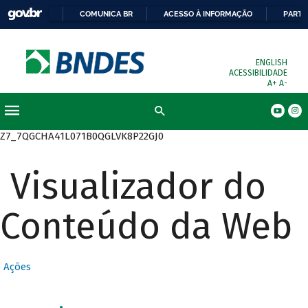
COMUNICA BR
ACESSO À INFORMAÇÃO
PARTI
ENGLISH
ACESSIBILIDADE
A+
A-
Busca
Z7_7QGCHA41L071B0QGLVK8P22GJ0
Visualizador do
Conteúdo da Web
Ações