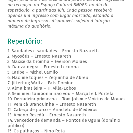
na recepção do Espaço Cultural BNDES, no dia do
espetáculo, a partir das 18h. Cada pessoa receberá
apenas um ingresso com lugar marcado, estando o
número de ingressos disponíveis sujeito à lotação
máxima do auditório.
Repertório:
1. Saudades e saudades – Ernesto Nazareth
2. Myosótis – Ernesto Nazareth
3. Maxixe da broinha – Everson Moraes
4. Danza negra – Ernesto Lecuona
5. Caribe – Michel Camilo
6. Não me toques – Zequinha de Abreu
7. Jitterbug Waltz – Fats Domino
8. Alma brasileira – H. Villa-Lobos
9. Sem meu tamborim não vou – Marçal e J. Portela
10. Derradeira primavera – Tom Jobim e Vinicius de Moraes
11. Vem cá Branquinha – Ernesto Nazareth
12. Cabeça de porco – Anacleto de Medeiros
13. Ameno Resedá – Ernesto Nazareth
14. Vencedor de demanda – Pontos de Ogum (domínio
público)
15. Os palhaços – Nino Rota