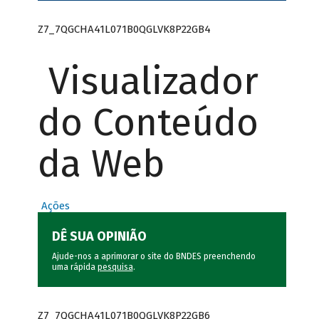
Z7_7QGCHA41L071B0QGLVK8P22GB4
Visualizador
do Conteúdo
da Web
Ações
DÊ SUA OPINIÃO
Ajude-nos a aprimorar o site do BNDES preenchendo
uma rápida
pesquisa
.
Z7_7QGCHA41L071B0QGLVK8P22GB6