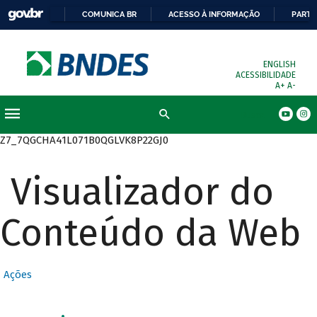
COMUNICA BR
ACESSO À INFORMAÇÃO
PARTI
ENGLISH
ACESSIBILIDADE
A+
A-
Busca
Z7_7QGCHA41L071B0QGLVK8P22GJ0
Visualizador do
Conteúdo da Web
Ações