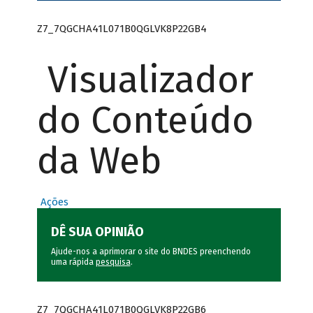
Z7_7QGCHA41L071B0QGLVK8P22GB4
Visualizador
do Conteúdo
da Web
Ações
DÊ SUA OPINIÃO
Ajude-nos a aprimorar o site do BNDES preenchendo
uma rápida
pesquisa
.
Z7_7QGCHA41L071B0QGLVK8P22GB6