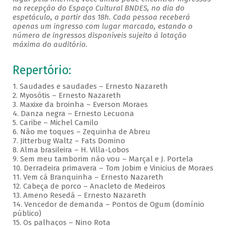
na recepção do Espaço Cultural BNDES, no dia do
espetáculo, a partir das 18h. Cada pessoa receberá
apenas um ingresso com lugar marcado, estando o
número de ingressos disponíveis sujeito à lotação
máxima do auditório.
Repertório:
1. Saudades e saudades – Ernesto Nazareth
2. Myosótis – Ernesto Nazareth
3. Maxixe da broinha – Everson Moraes
4. Danza negra – Ernesto Lecuona
5. Caribe – Michel Camilo
6. Não me toques – Zequinha de Abreu
7. Jitterbug Waltz – Fats Domino
8. Alma brasileira – H. Villa-Lobos
9. Sem meu tamborim não vou – Marçal e J. Portela
10. Derradeira primavera – Tom Jobim e Vinicius de Moraes
11. Vem cá Branquinha – Ernesto Nazareth
12. Cabeça de porco – Anacleto de Medeiros
13. Ameno Resedá – Ernesto Nazareth
14. Vencedor de demanda – Pontos de Ogum (domínio
público)
15. Os palhaços – Nino Rota