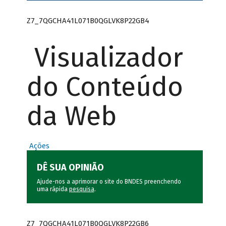
Z7_7QGCHA41L071B0QGLVK8P22GB4
Visualizador
do Conteúdo
da Web
Ações
DÊ SUA OPINIÃO
Ajude-nos a aprimorar o site do BNDES preenchendo
uma rápida
pesquisa
.
Z7_7QGCHA41L071B0QGLVK8P22GB6