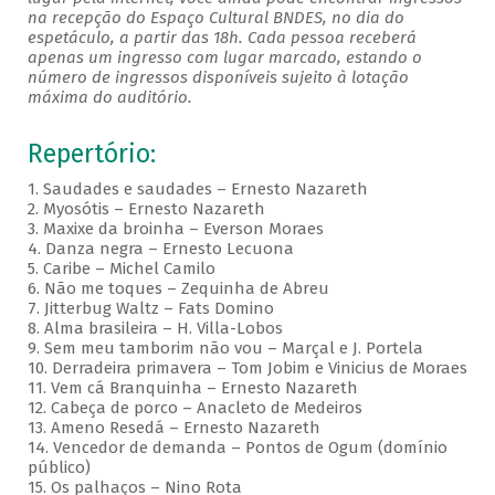
na recepção do Espaço Cultural BNDES, no dia do
espetáculo, a partir das 18h. Cada pessoa receberá
apenas um ingresso com lugar marcado, estando o
número de ingressos disponíveis sujeito à lotação
máxima do auditório.
Repertório:
1. Saudades e saudades – Ernesto Nazareth
2. Myosótis – Ernesto Nazareth
3. Maxixe da broinha – Everson Moraes
4. Danza negra – Ernesto Lecuona
5. Caribe – Michel Camilo
6. Não me toques – Zequinha de Abreu
7. Jitterbug Waltz – Fats Domino
8. Alma brasileira – H. Villa-Lobos
9. Sem meu tamborim não vou – Marçal e J. Portela
10. Derradeira primavera – Tom Jobim e Vinicius de Moraes
11. Vem cá Branquinha – Ernesto Nazareth
12. Cabeça de porco – Anacleto de Medeiros
13. Ameno Resedá – Ernesto Nazareth
14. Vencedor de demanda – Pontos de Ogum (domínio
público)
15. Os palhaços – Nino Rota