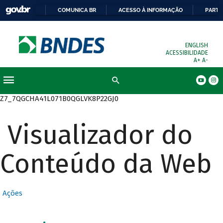
COMUNICA BR
ACESSO À INFORMAÇÃO
PARTI
ENGLISH
ACESSIBILIDADE
A+
A-
Busca
Z7_7QGCHA41L071B0QGLVK8P22GJ0
Visualizador do
Conteúdo da Web
Ações