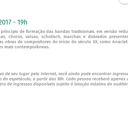
2017 - 19h
rincípio de formação das bandas tradicionais, em versão redu
as, choros, valsas, schotisch, marchas e dobrados presente
as obras de compositores do início do século XX, como Anacle
ões mais contemporâneas.
a de seu lugar pela internet, você ainda pode encontrar ingress
a do espetáculo, a partir das 18h. Cada pessoa receberá apenas
o de ingressos disponíveis sujeito à lotação máxima do auditór