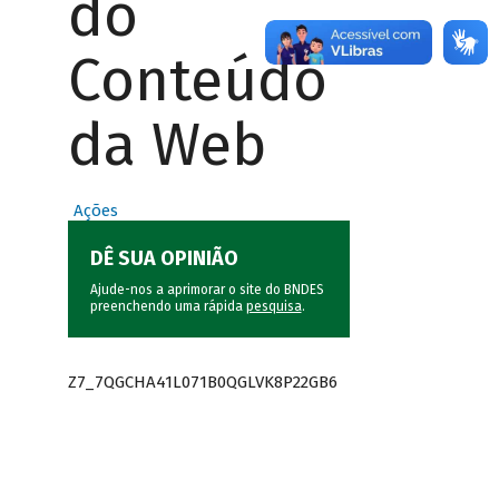
do
Conteúdo
da Web
Ações
DÊ SUA OPINIÃO
Ajude-nos a aprimorar o site do BNDES
preenchendo uma rápida
pesquisa
.
Z7_7QGCHA41L071B0QGLVK8P22GB6