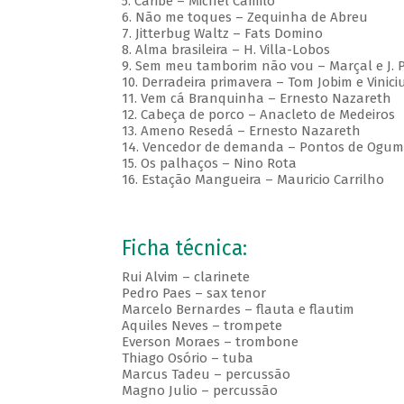
5. Caribe – Michel Camilo
6. Não me toques – Zequinha de Abreu
7. Jitterbug Waltz – Fats Domino
8. Alma brasileira – H. Villa-Lobos
9. Sem meu tamborim não vou – Marçal e J. 
10. Derradeira primavera – Tom Jobim e Vinic
11. Vem cá Branquinha – Ernesto Nazareth
12. Cabeça de porco – Anacleto de Medeiros
13. Ameno Resedá – Ernesto Nazareth
14. Vencedor de demanda – Pontos de Ogum 
15. Os palhaços – Nino Rota
16. Estação Mangueira – Mauricio Carrilho
Ficha técnica:
Rui Alvim – clarinete
Pedro Paes – sax tenor
Marcelo Bernardes – flauta e flautim
Aquiles Neves – trompete
Everson Moraes – trombone
Thiago Osório – tuba
Marcus Tadeu – percussão
Magno Julio – percussão