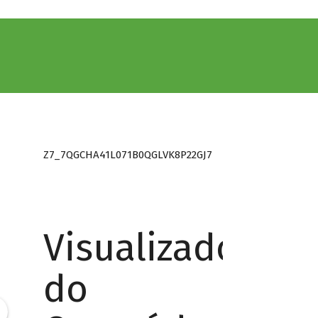
Z7_7QGCHA41L071B0QGLVK8P22GJ7
Visualizador
do