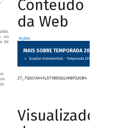
Conteúdo
da Web
zida.
s no
Ações
to de
MAIS SOBRE TEMPORADA 2017
Quartas Instrumentais - Temporada 2017
os
Z7_7QGCHA41L071B0QGLVK8P22GB4
 um
io.
Visualizador