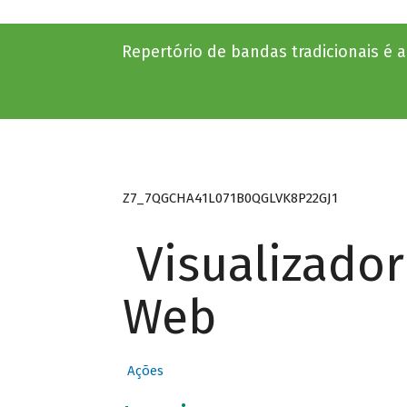
Repertório de bandas tradicionais é 
Z7_7QGCHA41L071B0QGLVK8P22GJ1
Visualizado
Web
Ações