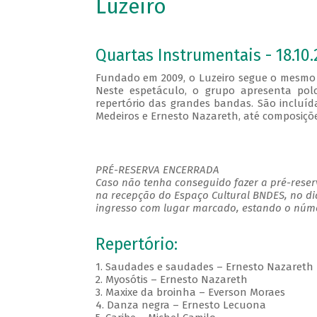
Luzeiro
Quartas Instrumentais - 18.10.
Fundado em 2009, o Luzeiro segue o mesmo p
Neste espetáculo, o grupo apresenta polc
repertório das grandes bandas. São incluíd
Medeiros e Ernesto Nazareth, até composiç
PRÉ-RESERVA ENCERRADA
Caso não tenha conseguido fazer a pré-reserv
na recepção do Espaço Cultural BNDES, no di
ingresso com lugar marcado, estando o númer
Repertório:
1. Saudades e saudades – Ernesto Nazareth
2. Myosótis – Ernesto Nazareth
3. Maxixe da broinha – Everson Moraes
4. Danza negra – Ernesto Lecuona