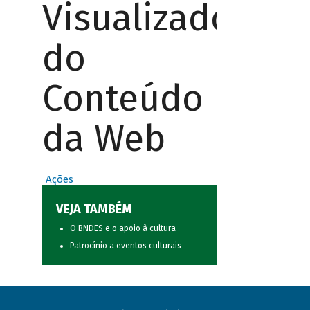
Visualizador
do
Conteúdo
da Web
Ações
VEJA TAMBÉM
O BNDES e o apoio à cultura
Patrocínio a eventos culturais