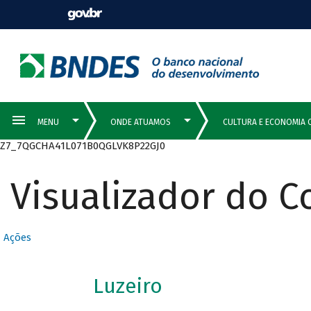
Z7_7QGCHA41L071B0QGLVK8P22GJ0
Visualizador do 
Ações
Luzeiro