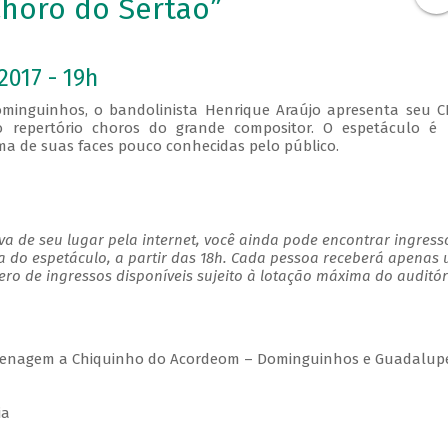
Choro do Sertão”
2017 - 19h
minguinhos, o bandolinista Henrique Araújo apresenta seu C
no repertório choros do grande compositor. O espetáculo é
de suas faces pouco conhecidas pelo público.
a de seu lugar pela internet, você ainda pode encontrar ingress
a do espetáculo, a partir das 18h. Cada pessoa receberá apenas
o de ingressos disponíveis sujeito à lotação máxima do auditór
menagem a Chiquinho do Acordeom – Dominguinhos e Guadalup
ia