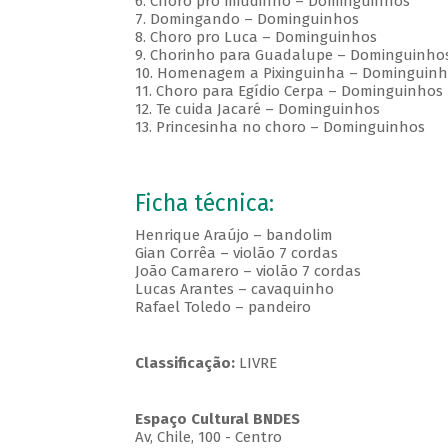
6. Choro pro miudinho – Dominguinhos
7. Domingando – Dominguinhos
8. Choro pro Luca – Dominguinhos
9. Chorinho para Guadalupe – Dominguinho
10. Homenagem a Pixinguinha – Dominguinh
11. Choro para Egídio Cerpa – Dominguinhos
12. Te cuida Jacaré – Dominguinhos
13. Princesinha no choro – Dominguinhos
Ficha técnica:
Henrique Araújo – bandolim
Gian Corrêa – violão 7 cordas
João Camarero – violão 7 cordas
Lucas Arantes – cavaquinho
Rafael Toledo – pandeiro
Classificação:
LIVRE
Espaço Cultural BNDES
Av, Chile, 100 - Centro