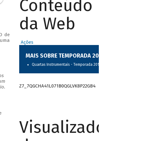
Conteúdo
da Web
D de
 uma
Ações
MAIS SOBRE TEMPORADA 2017
Quartas Instrumentais - Temporada 2017
os
 um
Z7_7QGCHA41L071B0QGLVK8P22GB4
io.
e
Visualizador