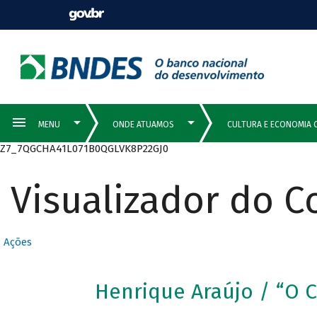
Z7_7QGCHA41L071B0QGLVK8P22GJ0
Visualizador do 
Ações
Henrique Araújo / “O 