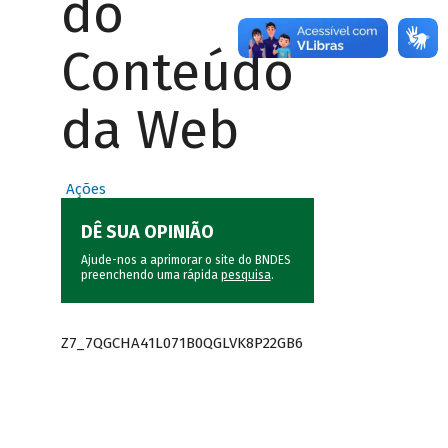
do
Conteúdo
da Web
Ações
DÊ SUA OPINIÃO
Ajude-nos a aprimorar o site do BNDES
preenchendo uma rápida
pesquisa
.
Z7_7QGCHA41L071B0QGLVK8P22GB6