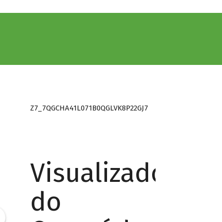
Z7_7QGCHA41L071B0QGLVK8P22GJ7
Visualizador
do