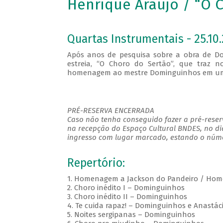
Henrique Araújo / “O 
Quartas Instrumentais - 25.10.
Após anos de pesquisa sobre a obra de Do
estreia, “O Choro do Sertão”, que traz 
homenagem ao mestre Dominguinhos em uma 
PRÉ-RESERVA ENCERRADA
Caso não tenha conseguido fazer a pré-reserv
na recepção do Espaço Cultural BNDES, no di
ingresso com lugar marcado, estando o númer
Repertório:
1. Homenagem a Jackson do Pandeiro / Ho
2. Choro inédito I – Dominguinhos
3. Choro inédito II – Dominguinhos
4. Te cuida rapaz! – Dominguinhos e Anastác
5. Noites sergipanas – Dominguinhos