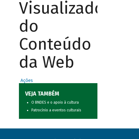
Visualizador
do
Conteúdo
da Web
Ações
VEJA TAMBÉM
O BNDES e o apoio à cultura
Patrocínio a eventos culturais