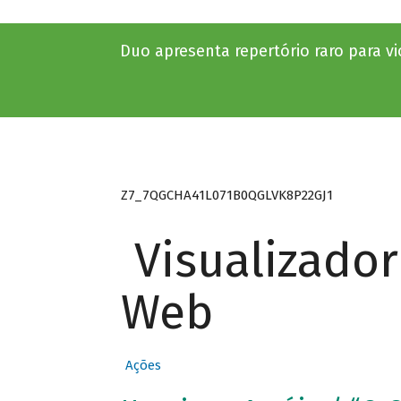
Duo apresenta repertório raro para vi
Z7_7QGCHA41L071B0QGLVK8P22GJ1
Visualizado
Web
Ações