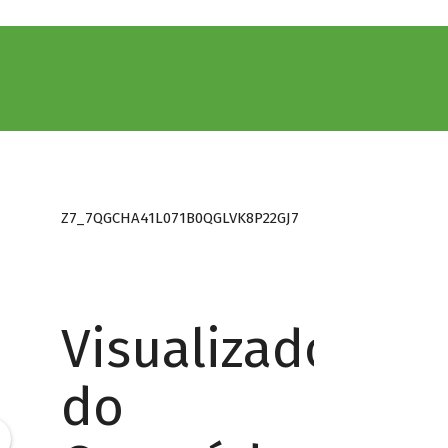
Z7_7QGCHA41L071B0QGLVK8P22GJ7
Visualizador
do