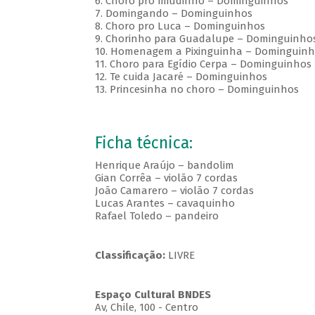
6. Choro pro miudinho – Dominguinhos
7. Domingando – Dominguinhos
8. Choro pro Luca – Dominguinhos
9. Chorinho para Guadalupe – Dominguinho
10. Homenagem a Pixinguinha – Dominguinh
11. Choro para Egídio Cerpa – Dominguinhos
12. Te cuida Jacaré – Dominguinhos
13. Princesinha no choro – Dominguinhos
Ficha técnica:
Henrique Araújo – bandolim
Gian Corrêa – violão 7 cordas
João Camarero – violão 7 cordas
Lucas Arantes – cavaquinho
Rafael Toledo – pandeiro
Classificação:
LIVRE
Espaço Cultural BNDES
Av, Chile, 100 - Centro