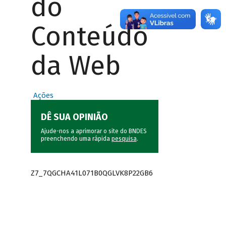
do
Conteúdo
da Web
Ações
DÊ SUA OPINIÃO
Ajude-nos a aprimorar o site do BNDES
preenchendo uma rápida
pesquisa
.
Z7_7QGCHA41L071B0QGLVK8P22GB6