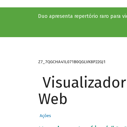
Duo apresenta repertório raro para vi
Z7_7QGCHA41L071B0QGLVK8P22GJ1
Visualizado
Web
Ações