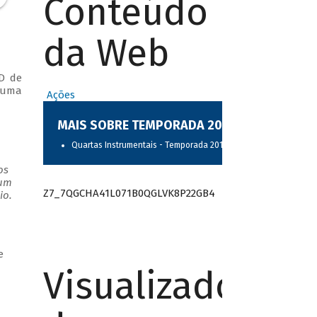
Conteúdo
da Web
D de
 uma
Ações
MAIS SOBRE TEMPORADA 2017
Quartas Instrumentais - Temporada 2017
os
 um
Z7_7QGCHA41L071B0QGLVK8P22GB4
io.
e
Visualizador