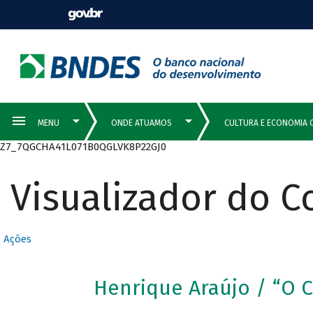
Z7_7QGCHA41L071B0QGLVK8P22GJ0
Visualizador do 
Ações
Henrique Araújo / “O 