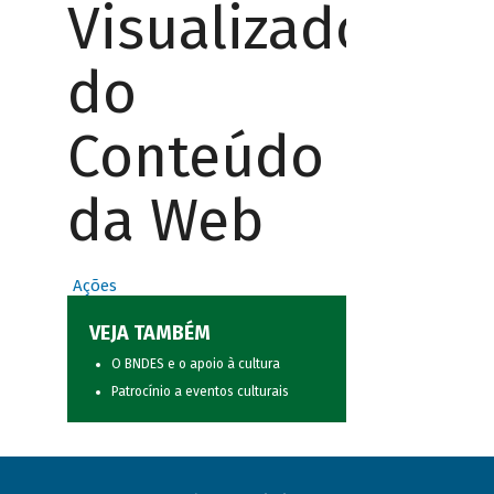
Visualizador
do
Conteúdo
da Web
Ações
VEJA TAMBÉM
O BNDES e o apoio à cultura
Patrocínio a eventos culturais