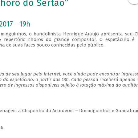
Choro do Sertão”
2017 - 19h
minguinhos, o bandolinista Henrique Araújo apresenta seu C
no repertório choros do grande compositor. O espetáculo é
de suas faces pouco conhecidas pelo público.
a de seu lugar pela internet, você ainda pode encontrar ingress
a do espetáculo, a partir das 18h. Cada pessoa receberá apenas
o de ingressos disponíveis sujeito à lotação máxima do auditór
menagem a Chiquinho do Acordeom – Dominguinhos e Guadalup
ia