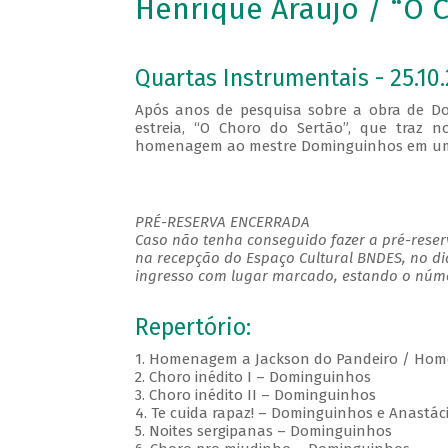
Henrique Araújo / “O 
Quartas Instrumentais - 25.10.
Após anos de pesquisa sobre a obra de Do
estreia, “O Choro do Sertão”, que traz 
homenagem ao mestre Dominguinhos em uma 
PRÉ-RESERVA ENCERRADA
Caso não tenha conseguido fazer a pré-reserv
na recepção do Espaço Cultural BNDES, no di
ingresso com lugar marcado, estando o númer
Repertório:
1. Homenagem a Jackson do Pandeiro / Ho
2. Choro inédito I – Dominguinhos
3. Choro inédito II – Dominguinhos
4. Te cuida rapaz! – Dominguinhos e Anastác
5. Noites sergipanas – Dominguinhos