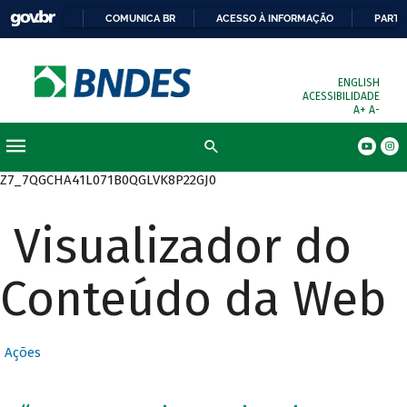
COMUNICA BR
ACESSO À INFORMAÇÃO
PARTI
ENGLISH
ACESSIBILIDADE
A+
A-
Busca
Z7_7QGCHA41L071B0QGLVK8P22GJ0
Visualizador do
Conteúdo da Web
Ações