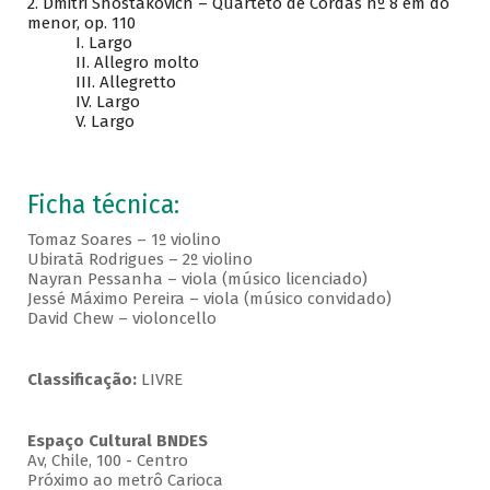
2. Dmitri Shostakovich – Quarteto de Cordas nº 8 em dó
menor, op. 110
I. Largo
II. Allegro molto
III. Allegretto
IV. Largo
V. Largo
Ficha técnica:
Tomaz Soares – 1º violino
Ubiratã Rodrigues – 2º violino
Nayran Pessanha – viola (músico licenciado)
Jessé Máximo Pereira – viola (músico convidado)
David Chew – violoncello
Classificação:
LIVRE
Espaço Cultural BNDES
Av, Chile, 100 - Centro
Próximo ao metrô Carioca