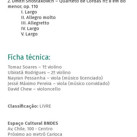
2. Dmitri Shostakovich – Quarteto de Cordas nº 8 em dó
menor, op. 110
I. Largo
II. Allegro molto
III. Allegretto
IV. Largo
V. Largo
Ficha técnica:
Tomaz Soares – 1º violino
Ubiratã Rodrigues – 2º violino
Nayran Pessanha – viola (músico licenciado)
Jessé Máximo Pereira – viola (músico convidado)
David Chew – violoncello
Classificação:
LIVRE
Espaço Cultural BNDES
Av, Chile, 100 - Centro
Próximo ao metrô Carioca