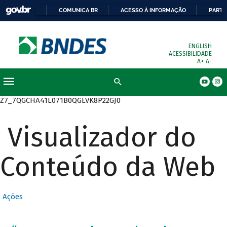
COMUNICA BR
ACESSO À INFORMAÇÃO
PARTI
ENGLISH
ACESSIBILIDADE
A+
A-
Busca
Z7_7QGCHA41L071B0QGLVK8P22GJ0
Visualizador do
Conteúdo da Web
Ações