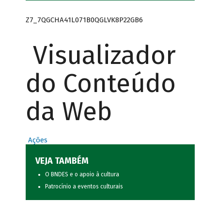
Z7_7QGCHA41L071B0QGLVK8P22GB6
Visualizador
do Conteúdo
da Web
Ações
VEJA TAMBÉM
O BNDES e o apoio à cultura
Patrocínio a eventos culturais