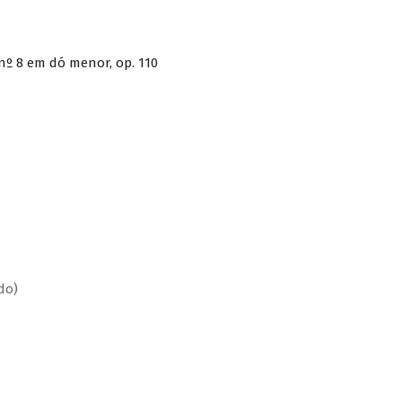
nº 8 em dó menor, op. 110
do)