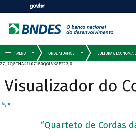
Z7_7QGCHA41L071B0QGLVK8P22GJ0
Visualizador do 
Ações
“Quarteto de Cordas d