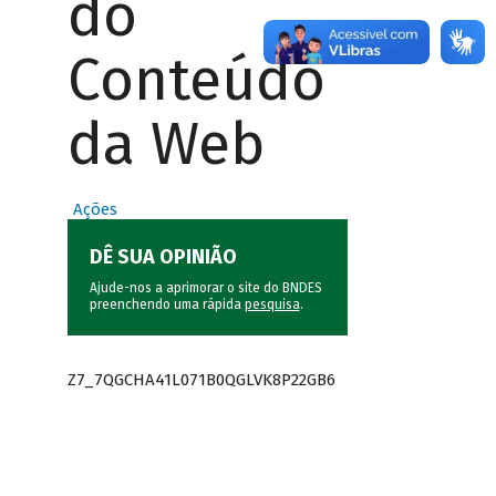
do
Conteúdo
da Web
Ações
DÊ SUA OPINIÃO
Ajude-nos a aprimorar o site do BNDES
preenchendo uma rápida
pesquisa
.
Z7_7QGCHA41L071B0QGLVK8P22GB6