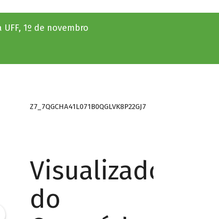
a UFF, 1º de novembro
Z7_7QGCHA41L071B0QGLVK8P22GJ7
Visualizador
do