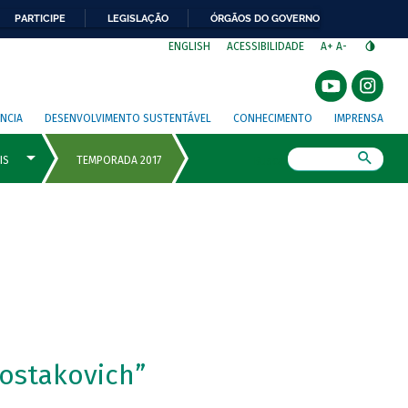
PARTICIPE
LEGISLAÇÃO
ÓRGÃOS DO GOVERNO
⁣
ENGLISH
ACESSIBILIDADE
A+
A-
NCIA
DESENVOLVIMENTO SUSTENTÁVEL
CONHECIMENTO
IMPRENSA
Busca
hostakovich”