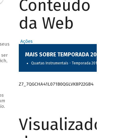
Conteúdo
da Web
Ações
 seus
MAIS SOBRE TEMPORADA 2017
 ser
ich,
Quartas Instrumentais - Temporada 2017
Z7_7QGCHA41L071B0QGLVK8P22GB4
os
 um
io.
Visualizador