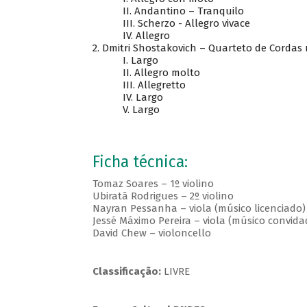
II. Andantino – Tranquilo
III. Scherzo - Allegro vivace
IV. Allegro
2. Dmitri Shostakovich – Quarteto de Cordas 
I. Largo
II. Allegro molto
III. Allegretto
IV. Largo
V. Largo
Ficha técnica:
Tomaz Soares – 1º violino
Ubiratã Rodrigues – 2º violino
Nayran Pessanha – viola (músico licenciado)
Jessé Máximo Pereira – viola (músico convida
David Chew – violoncello
Classificação:
LIVRE