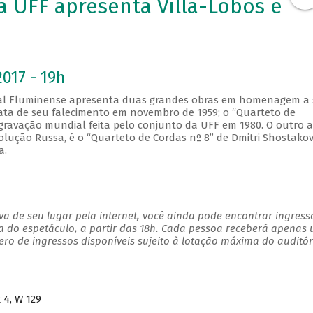
a UFF apresenta Villa-Lobos e
2017 - 19h
ral Fluminense apresenta duas grandes obras em homenagem a
ata de seu falecimento em novembro de 1959; o “Quarteto de
gravação mundial feita pelo conjunto da UFF em 1980. O outro a
ução Russa, é o “Quarteto de Cordas nº 8” de Dmitri Shostakov
a.
a de seu lugar pela internet, você ainda pode encontrar ingress
a do espetáculo, a partir das 18h. Cada pessoa receberá apenas
o de ingressos disponíveis sujeito à lotação máxima do auditór
 4, W 129