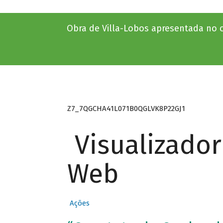
Obra de Villa-Lobos apresentada no c
Z7_7QGCHA41L071B0QGLVK8P22GJ1
Visualizado
Web
Ações