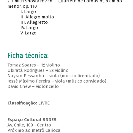
2. Dmitri Shostakovich – Quarteto de Cordas nº 8 em dó
menor, op. 110
I. Largo
II. Allegro molto
III. Allegretto
IV. Largo
V. Largo
Ficha técnica:
Tomaz Soares – 1º violino
Ubiratã Rodrigues – 2º violino
Nayran Pessanha – viola (músico licenciado)
Jessé Máximo Pereira – viola (músico convidado)
David Chew – violoncello
Classificação:
LIVRE
Espaço Cultural BNDES
Av, Chile, 100 - Centro
Próximo ao metrô Carioca