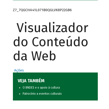
Z7_7QGCHA41L071B0QGLVK8P22GB6
Visualizador
do Conteúdo
da Web
Ações
VEJA TAMBÉM
O BNDES e o apoio à cultura
Patrocínio a eventos culturais