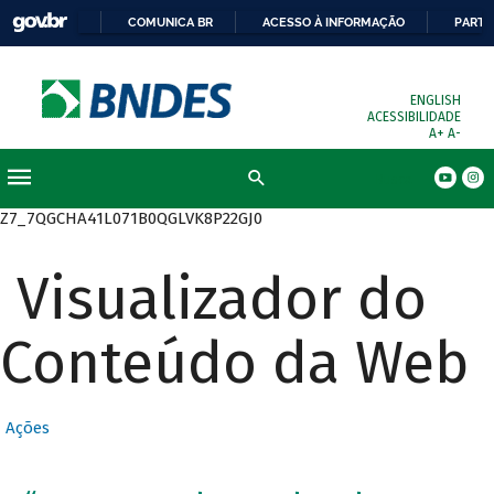
COMUNICA BR
ACESSO À INFORMAÇÃO
PARTI
ENGLISH
ACESSIBILIDADE
A+
A-
Busca
Z7_7QGCHA41L071B0QGLVK8P22GJ0
Visualizador do
Conteúdo da Web
Ações