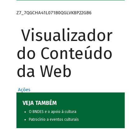
Z7_7QGCHA41L071B0QGLVK8P22GB6
Visualizador
do Conteúdo
da Web
Ações
VEJA TAMBÉM
O BNDES e o apoio à cultura
Patrocínio a eventos culturais