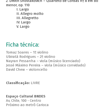
2. Dmitri Shostakovich – Quarteto de Cordas nº 8 em dó
menor, op. 110
I. Largo
II. Allegro molto
III. Allegretto
IV. Largo
V. Largo
Ficha técnica:
Tomaz Soares – 1º violino
Ubiratã Rodrigues – 2º violino
Nayran Pessanha – viola (músico licenciado)
Jessé Máximo Pereira – viola (músico convidado)
David Chew – violoncello
Classificação:
LIVRE
Espaço Cultural BNDES
Av, Chile, 100 - Centro
Próximo ao metrô Carioca