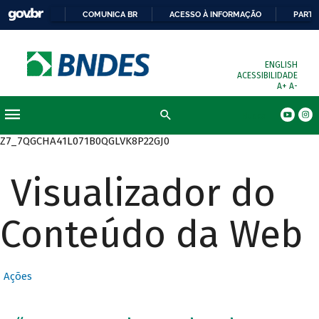
COMUNICA BR
ACESSO À INFORMAÇÃO
PARTI
ENGLISH
ACESSIBILIDADE
A+
A-
Busca
Z7_7QGCHA41L071B0QGLVK8P22GJ0
Visualizador do
Conteúdo da Web
Ações