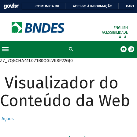
COMUNICA BR
ACESSO À INFORMAÇÃO
PARTI
ENGLISH
ACESSIBILIDADE
A+
A-
Busca
Z7_7QGCHA41L071B0QGLVK8P22GJ0
Visualizador do
Conteúdo da Web
Ações