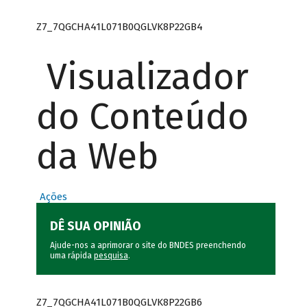
Z7_7QGCHA41L071B0QGLVK8P22GB4
Visualizador
do Conteúdo
da Web
Ações
DÊ SUA OPINIÃO
Ajude-nos a aprimorar o site do BNDES preenchendo
uma rápida
pesquisa
.
Z7_7QGCHA41L071B0QGLVK8P22GB6