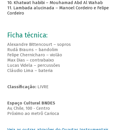
10. Khatwat habibi – Mouhamad Abd Al Wahab
11. Lambada alucinada – Manoel Cordeiro e Felipe
Cordeiro
Ficha técnica:
Alexandre Bittencourt – sopros
Rudá Brauns – bandolim
Felipe Chernicharo – violão
Max Dias – contrabaixo
Lucas Videla – percussões
Cláudio Lima – bateria
Classificação:
LIVRE
Espaço Cultural BNDES
Av, Chile, 100 - Centro
Próximo ao metrô Carioca
Veja as outras atrações do Quartas Instrumentais