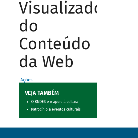
Visualizador
do
Conteúdo
da Web
Ações
VEJA TAMBÉM
O BNDES e o apoio à cultura
Patrocínio a eventos culturais