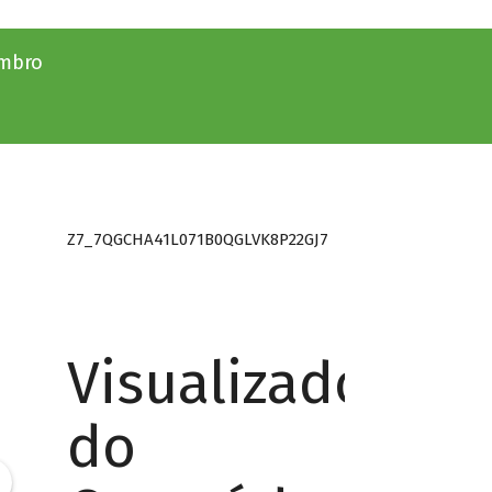
embro
Z7_7QGCHA41L071B0QGLVK8P22GJ7
Visualizador
do