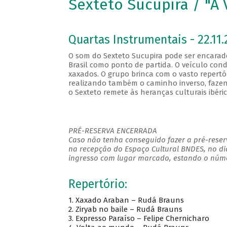
Sexteto Sucupira / "A 
Quartas Instrumentais - 22.11.
O som do Sexteto Sucupira pode ser encara
Brasil como ponto de partida. O veículo cond
xaxados. O grupo brinca com o vasto repertó
realizando também o caminho inverso, fazen
o Sexteto remete às heranças culturais ibéric
PRÉ-RESERVA ENCERRADA
Caso não tenha conseguido fazer a pré-reserv
na recepção do Espaço Cultural BNDES, no di
ingresso com lugar marcado, estando o númer
Repertório:
1. Xaxado Araban – Rudá Brauns
2. Ziryab no baile – Rudá Brauns
3. Expresso Paraíso – Felipe Chernicharo