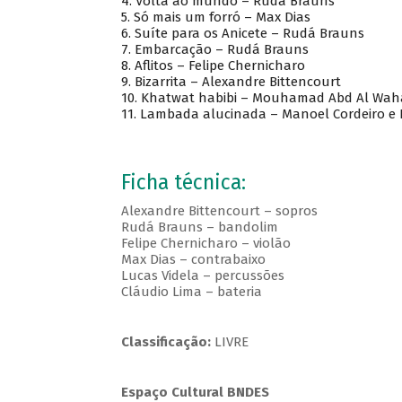
4. Volta ao mundo – Rudá Brauns
5. Só mais um forró – Max Dias
6. Suíte para os Anicete – Rudá Brauns
7. Embarcação – Rudá Brauns
8. Aflitos – Felipe Chernicharo
9. Bizarrita – Alexandre Bittencourt
10. Khatwat habibi – Mouhamad Abd Al Wah
11. Lambada alucinada – Manoel Cordeiro e F
Ficha técnica:
Alexandre Bittencourt – sopros
Rudá Brauns – bandolim
Felipe Chernicharo – violão
Max Dias – contrabaixo
Lucas Videla – percussões
Cláudio Lima – bateria
Classificação:
LIVRE
Espaço Cultural BNDES