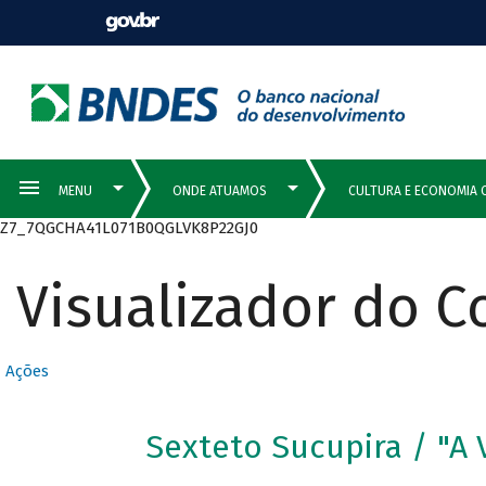
Z7_7QGCHA41L071B0QGLVK8P22GJ0
Visualizador do 
Ações
Sexteto Sucupira / "A 