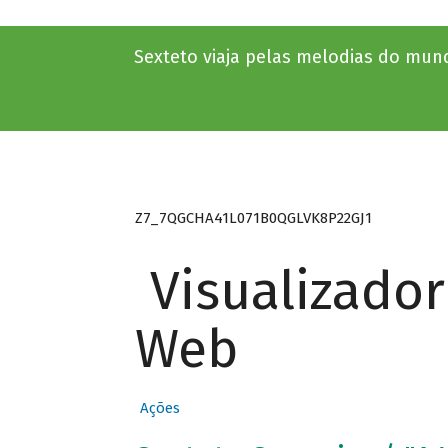
Sexteto viaja pelas melodias do mun
Z7_7QGCHA41L071B0QGLVK8P22GJ1
Visualizado
Web
Ações