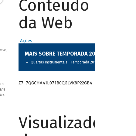
Conteúdo
da Web
Ações
ow,
MAIS SOBRE TEMPORADA 2017
Quartas Instrumentais - Temporada 2017
Z7_7QGCHA41L071B0QGLVK8P22GB4
os
 um
io.
Visualizador