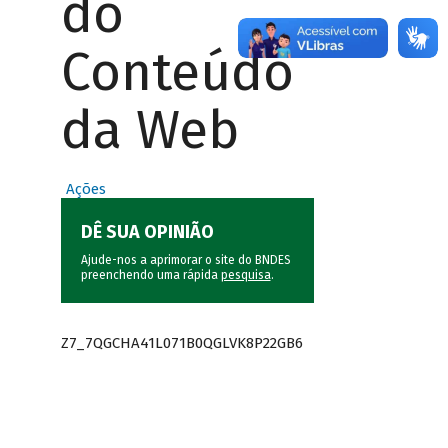
do
Conteúdo
da Web
Ações
DÊ SUA OPINIÃO
Ajude-nos a aprimorar o site do BNDES
preenchendo uma rápida
pesquisa
.
Z7_7QGCHA41L071B0QGLVK8P22GB6