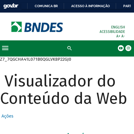
COMUNICA BR
ACESSO À INFORMAÇÃO
PARTI
ENGLISH
ACESSIBILIDADE
A+
A-
Busca
Z7_7QGCHA41L071B0QGLVK8P22GJ0
Visualizador do
Conteúdo da Web
Ações