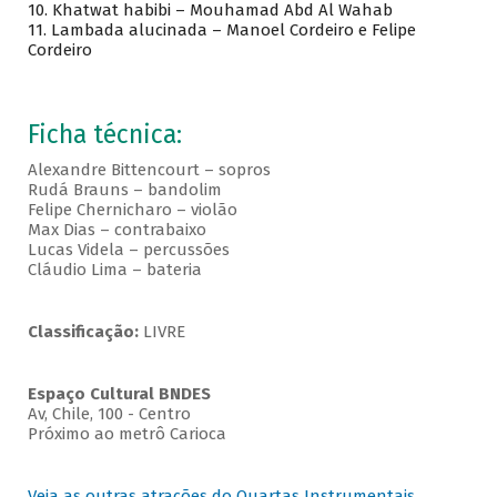
10. Khatwat habibi – Mouhamad Abd Al Wahab
11. Lambada alucinada – Manoel Cordeiro e Felipe
Cordeiro
Ficha técnica:
Alexandre Bittencourt – sopros
Rudá Brauns – bandolim
Felipe Chernicharo – violão
Max Dias – contrabaixo
Lucas Videla – percussões
Cláudio Lima – bateria
Classificação:
LIVRE
Espaço Cultural BNDES
Av, Chile, 100 - Centro
Próximo ao metrô Carioca
Veja as outras atrações do Quartas Instrumentais