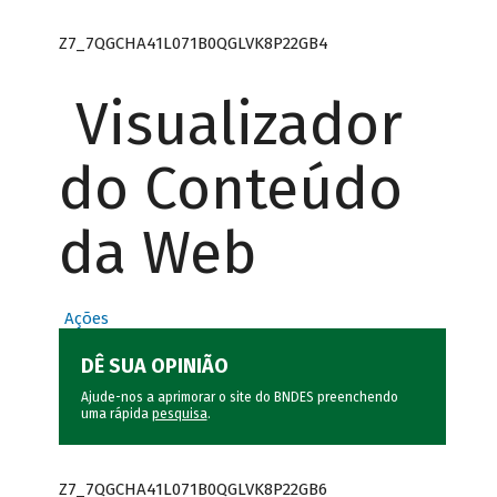
Z7_7QGCHA41L071B0QGLVK8P22GB4
Visualizador
do Conteúdo
da Web
Ações
DÊ SUA OPINIÃO
Ajude-nos a aprimorar o site do BNDES preenchendo
uma rápida
pesquisa
.
Z7_7QGCHA41L071B0QGLVK8P22GB6