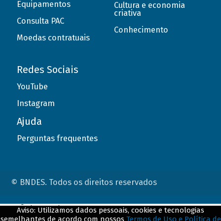
Equipamentos
Cultura e economia
criativa
Consulta PAC
Conhecimento
Moedas contratuais
Redes Sociais
YouTube
Instagram
Ajuda
Perguntas frequentes
© BNDES. Todos os direitos reservados
ConteÃºdo complementar
Aviso: Utilizamos dados pessoais, cookies e tecnologias
semelhantes de acordo com nossos
Termos de Uso e Política de