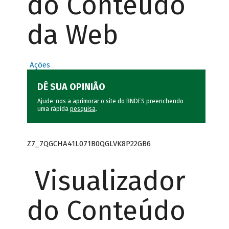
do Conteúdo
da Web
Ações
DÊ SUA OPINIÃO
Ajude-nos a aprimorar o site do BNDES preenchendo
uma rápida
pesquisa
.
Z7_7QGCHA41L071B0QGLVK8P22GB6
Visualizador
do Conteúdo