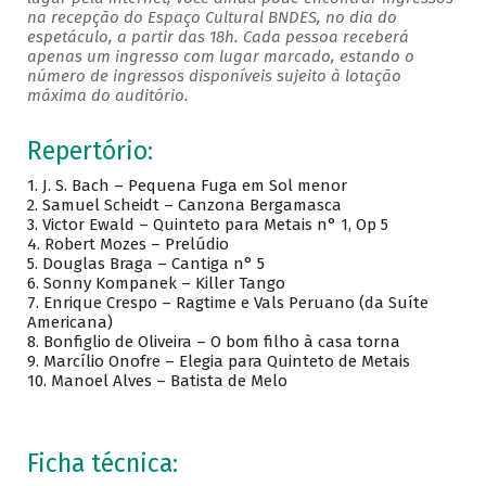
na recepção do Espaço Cultural BNDES, no dia do
espetáculo, a partir das 18h. Cada pessoa receberá
apenas um ingresso com lugar marcado, estando o
número de ingressos disponíveis sujeito à lotação
máxima do auditório.
Repertório:
1. J. S. Bach – Pequena Fuga em Sol menor
2. Samuel Scheidt – Canzona Bergamasca
3. Victor Ewald – Quinteto para Metais n° 1, Op 5
4. Robert Mozes – Prelúdio
5. Douglas Braga – Cantiga n° 5
6. Sonny Kompanek – Killer Tango
7. Enrique Crespo – Ragtime e Vals Peruano (da Suíte
Americana)
8. Bonfiglio de Oliveira – O bom filho à casa torna
9. Marcílio Onofre – Elegia para Quinteto de Metais
10. Manoel Alves – Batista de Melo
Ficha técnica: