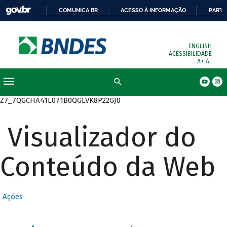
COMUNICA BR
ACESSO À INFORMAÇÃO
PARTI
ENGLISH
ACESSIBILIDADE
A+
A-
Busca
Z7_7QGCHA41L071B0QGLVK8P22GJ0
Visualizador do
Conteúdo da Web
Ações