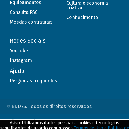
Equipamentos
Cultura e economia
criativa
Consulta PAC
Conhecimento
Moedas contratuais
Redes Sociais
YouTube
Instagram
Ajuda
Perguntas frequentes
© BNDES. Todos os direitos reservados
ConteÃºdo complementar
Aviso: Utilizamos dados pessoais, cookies e tecnologias
semelhantes de acordo com nossos
Termos de Uso e Política de