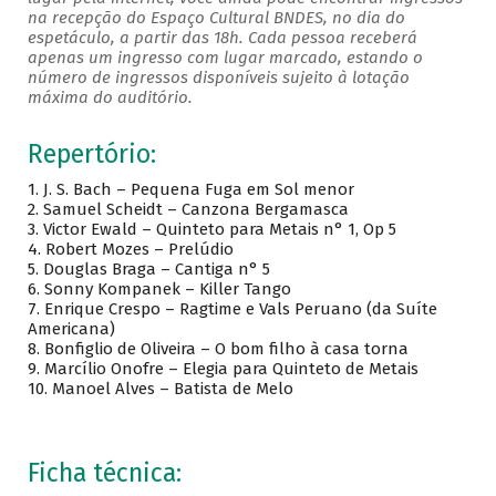
na recepção do Espaço Cultural BNDES, no dia do
espetáculo, a partir das 18h. Cada pessoa receberá
apenas um ingresso com lugar marcado, estando o
número de ingressos disponíveis sujeito à lotação
máxima do auditório.
Repertório:
1. J. S. Bach – Pequena Fuga em Sol menor
2. Samuel Scheidt – Canzona Bergamasca
3. Victor Ewald – Quinteto para Metais n° 1, Op 5
4. Robert Mozes – Prelúdio
5. Douglas Braga – Cantiga n° 5
6. Sonny Kompanek – Killer Tango
7. Enrique Crespo – Ragtime e Vals Peruano (da Suíte
Americana)
8. Bonfiglio de Oliveira – O bom filho à casa torna
9. Marcílio Onofre – Elegia para Quinteto de Metais
10. Manoel Alves – Batista de Melo
Ficha técnica: