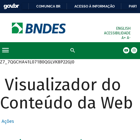
COMUNICA BR
ACESSO À INFORMAÇÃO
PARTI
ENGLISH
ACESSIBILIDADE
A+
A-
Busca
Z7_7QGCHA41L071B0QGLVK8P22GJ0
Visualizador do
Conteúdo da Web
Ações