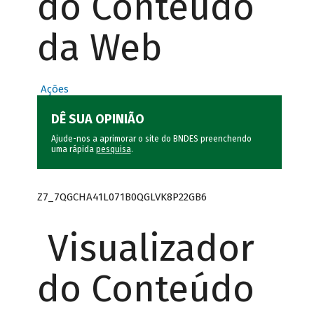
do Conteúdo
da Web
Ações
DÊ SUA OPINIÃO
Ajude-nos a aprimorar o site do BNDES preenchendo
uma rápida
pesquisa
.
Z7_7QGCHA41L071B0QGLVK8P22GB6
Visualizador
do Conteúdo