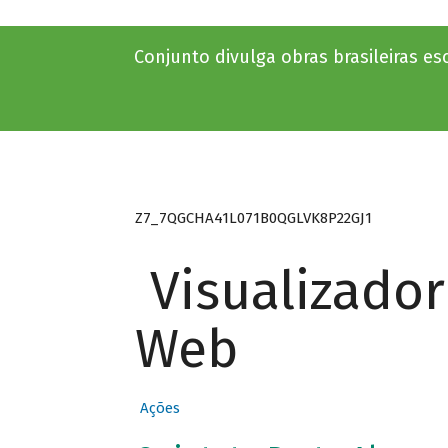
Conjunto divulga obras brasileiras e
Z7_7QGCHA41L071B0QGLVK8P22GJ1
Visualizado
Web
Ações