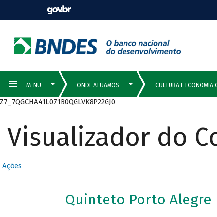
Z7_7QGCHA41L071B0QGLVK8P22GJ0
Visualizador do 
Ações
Quinteto Porto Alegre