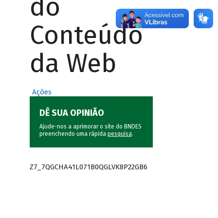
do
Conteúdo
da Web
Ações
DÊ SUA OPINIÃO
Ajude-nos a aprimorar o site do BNDES
preenchendo uma rápida
pesquisa
.
Z7_7QGCHA41L071B0QGLVK8P22GB6