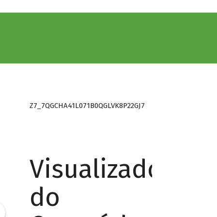
Z7_7QGCHA41L071B0QGLVK8P22GJ7
Visualizador
do