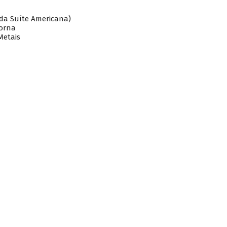
(da Suíte Americana)
torna
Metais