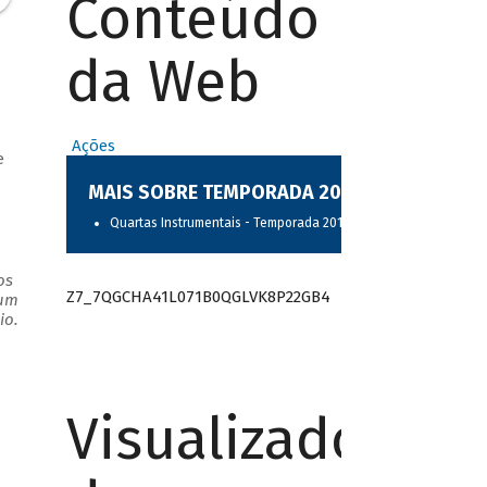
Conteúdo
da Web
Ações
e
MAIS SOBRE TEMPORADA 2017
Quartas Instrumentais - Temporada 2017
os
Z7_7QGCHA41L071B0QGLVK8P22GB4
 um
io.
Visualizador