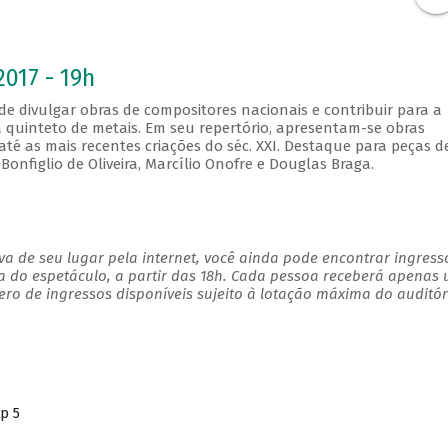
2017 - 19h
e divulgar obras de compositores nacionais e contribuir para a
a quinteto de metais. Em seu repertório, apresentam-se obras
até as mais recentes criações do séc. XXI. Destaque para peças d
onfiglio de Oliveira, Marcílio Onofre e Douglas Braga.
a de seu lugar pela internet, você ainda pode encontrar ingress
a do espetáculo, a partir das 18h. Cada pessoa receberá apenas
o de ingressos disponíveis sujeito à lotação máxima do auditór
p 5