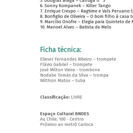
5. Douglas Braga – Cantiga n° 5
6. Sonny Kompanek – Killer Tango
7. Enrique Crespo – Ragtime e Vals Peruano 
8. Bonfiglio de Oliveira – O bom filho à casa 
9. Marcílio Onofre – Elegia para Quinteto de 
10. Manoel Alves – Batista de Melo
Ficha técnica:
Elieser Fernandes Ribeiro – trompete
Flávio Gabriel – trompete
José Milton Vieira - trombone
Nodabe Tomás da Silva – trompa
Wilthon Matos – tuba
Classificação:
LIVRE
Espaço Cultural BNDES
Av, Chile, 100 - Centro
Próximo ao metrô Carioca