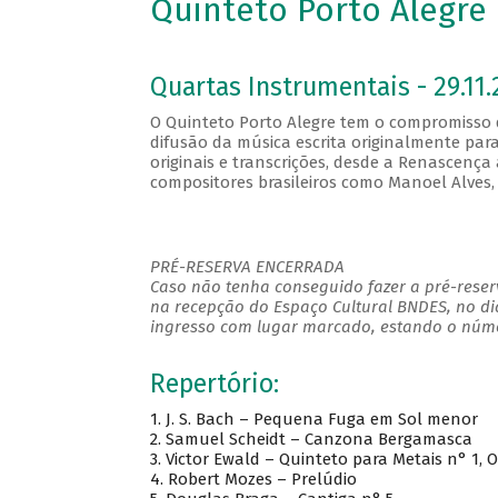
Quinteto Porto Alegre
Quartas Instrumentais - 29.11.
O Quinteto Porto Alegre tem o compromisso d
difusão da música escrita originalmente par
originais e transcrições, desde a Renascença 
compositores brasileiros como Manoel Alves, B
PRÉ-RESERVA ENCERRADA
Caso não tenha conseguido fazer a pré-reserv
na recepção do Espaço Cultural BNDES, no di
ingresso com lugar marcado, estando o númer
Repertório:
1. J. S. Bach – Pequena Fuga em Sol menor
2. Samuel Scheidt – Canzona Bergamasca
3. Victor Ewald – Quinteto para Metais n° 1, O
4. Robert Mozes – Prelúdio