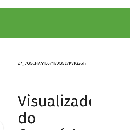
Z7_7QGCHA41L071B0QGLVK8P22GJ7
Visualizador
do