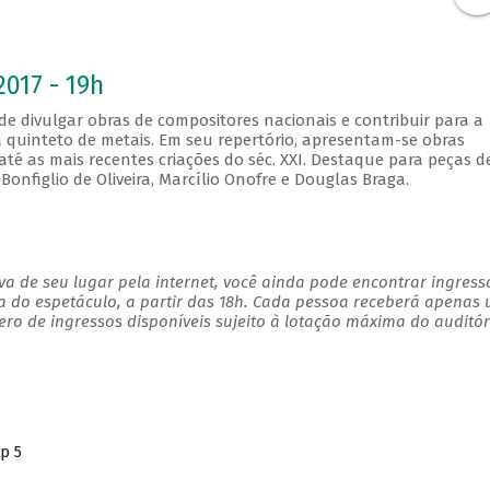
2017 - 19h
e divulgar obras de compositores nacionais e contribuir para a
a quinteto de metais. Em seu repertório, apresentam-se obras
até as mais recentes criações do séc. XXI. Destaque para peças d
onfiglio de Oliveira, Marcílio Onofre e Douglas Braga.
a de seu lugar pela internet, você ainda pode encontrar ingress
a do espetáculo, a partir das 18h. Cada pessoa receberá apenas
o de ingressos disponíveis sujeito à lotação máxima do auditór
p 5