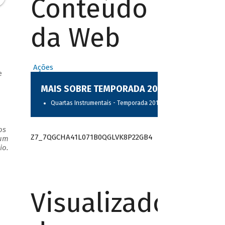
Conteúdo
da Web
Ações
e
MAIS SOBRE TEMPORADA 2017
Quartas Instrumentais - Temporada 2017
os
Z7_7QGCHA41L071B0QGLVK8P22GB4
 um
io.
Visualizador