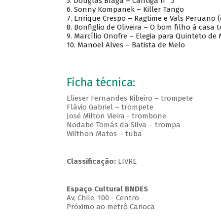
5. Douglas Braga – Cantiga n° 5
6. Sonny Kompanek – Killer Tango
7. Enrique Crespo – Ragtime e Vals Peruano 
8. Bonfiglio de Oliveira – O bom filho à casa 
9. Marcílio Onofre – Elegia para Quinteto de 
10. Manoel Alves – Batista de Melo
Ficha técnica:
Elieser Fernandes Ribeiro – trompete
Flávio Gabriel – trompete
José Milton Vieira - trombone
Nodabe Tomás da Silva – trompa
Wilthon Matos – tuba
Classificação:
LIVRE
Espaço Cultural BNDES
Av, Chile, 100 - Centro
Próximo ao metrô Carioca