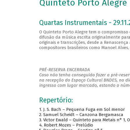
Quinteto Porto Alegre
Quartas Instrumentais - 29.11.
O Quinteto Porto Alegre tem o compromisso d
difusão da música escrita originalmente par
originais e transcrições, desde a Renascença 
compositores brasileiros como Manoel Alves, B
PRÉ-RESERVA ENCERRADA
Caso não tenha conseguido fazer a pré-reserv
na recepção do Espaço Cultural BNDES, no di
ingresso com lugar marcado, estando o númer
Repertório:
1. J. S. Bach – Pequena Fuga em Sol menor
2. Samuel Scheidt – Canzona Bergamasca
3. Victor Ewald – Quinteto para Metais n° 1, O
4. Robert Mozes – Prelúdio