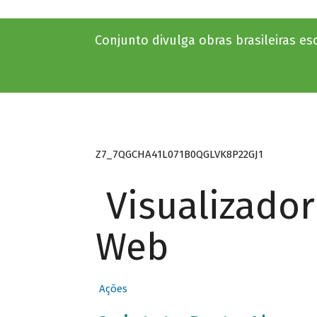
Conjunto divulga obras brasileiras e
Z7_7QGCHA41L071B0QGLVK8P22GJ1
Visualizado
Web
Ações