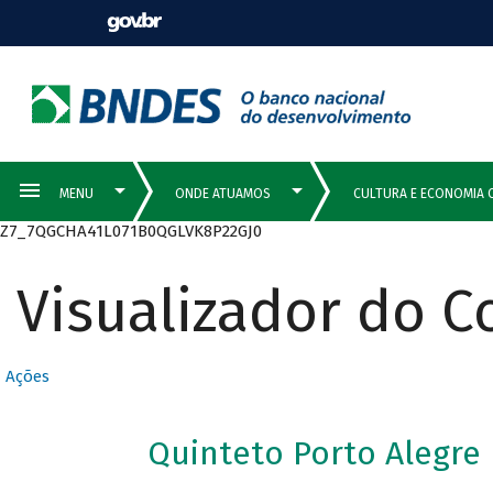
Z7_7QGCHA41L071B0QGLVK8P22GJ0
Visualizador do 
Ações
Quinteto Porto Alegre