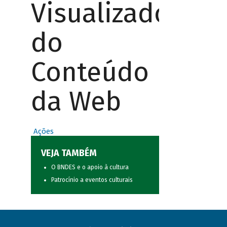
Visualizador
do
Conteúdo
da Web
Ações
VEJA TAMBÉM
O BNDES e o apoio à cultura
Patrocínio a eventos culturais