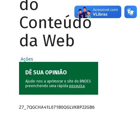
do
Conteúdo
da Web
Ações
DÊ SUA OPINIÃO
Ajude-nos a aprimorar o site do BNDES
preenchendo uma rápida
pesquisa
.
Z7_7QGCHA41L071B0QGLVK8P22GB6