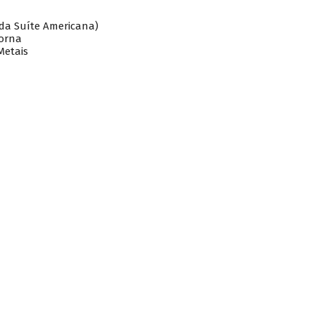
(da Suíte Americana)
torna
Metais