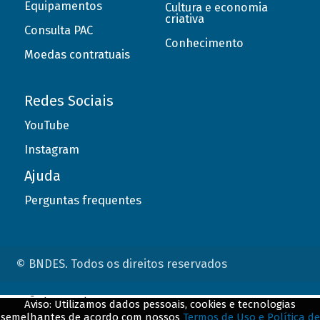
Equipamentos
Cultura e economia
criativa
Consulta PAC
Conhecimento
Moedas contratuais
Redes Sociais
YouTube
Instagram
Ajuda
Perguntas frequentes
© BNDES. Todos os direitos reservados
ConteÃºdo complementar
Aviso: Utilizamos dados pessoais, cookies e tecnologias
semelhantes de acordo com nossos
Termos de Uso e Política de