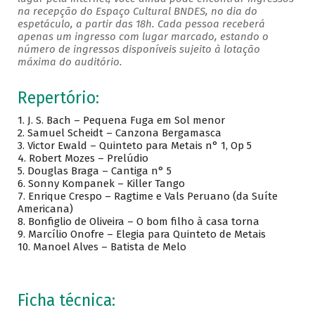
na recepção do Espaço Cultural BNDES, no dia do
espetáculo, a partir das 18h. Cada pessoa receberá
apenas um ingresso com lugar marcado, estando o
número de ingressos disponíveis sujeito à lotação
máxima do auditório.
Repertório:
1. J. S. Bach – Pequena Fuga em Sol menor
2. Samuel Scheidt – Canzona Bergamasca
3. Victor Ewald – Quinteto para Metais n° 1, Op 5
4. Robert Mozes – Prelúdio
5. Douglas Braga – Cantiga n° 5
6. Sonny Kompanek – Killer Tango
7. Enrique Crespo – Ragtime e Vals Peruano (da Suíte
Americana)
8. Bonfiglio de Oliveira – O bom filho à casa torna
9. Marcílio Onofre – Elegia para Quinteto de Metais
10. Manoel Alves – Batista de Melo
Ficha técnica: