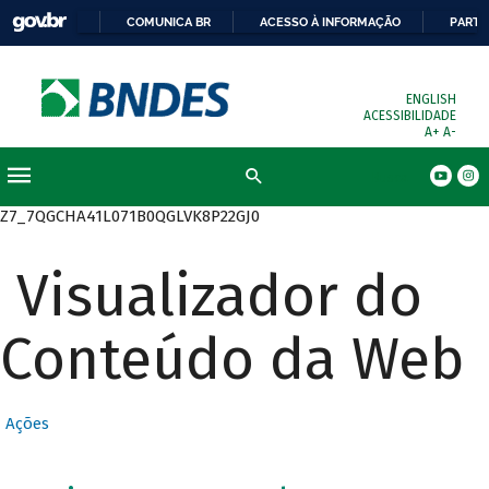
COMUNICA BR
ACESSO À INFORMAÇÃO
PARTI
ENGLISH
ACESSIBILIDADE
A+
A-
Busca
Z7_7QGCHA41L071B0QGLVK8P22GJ0
Visualizador do
Conteúdo da Web
Ações