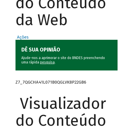
do Conteúdo
da Web
Ações
DÊ SUA OPINIÃO
Ajude-nos a aprimorar o site do BNDES preenchendo
uma rápida
pesquisa
.
Z7_7QGCHA41L071B0QGLVK8P22GB6
Visualizador
do Conteúdo