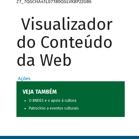
Z7_7QGCHA41L071B0QGLVK8P22GB6
Visualizador
do Conteúdo
da Web
Ações
VEJA TAMBÉM
O BNDES e o apoio à cultura
Patrocínio a eventos culturais