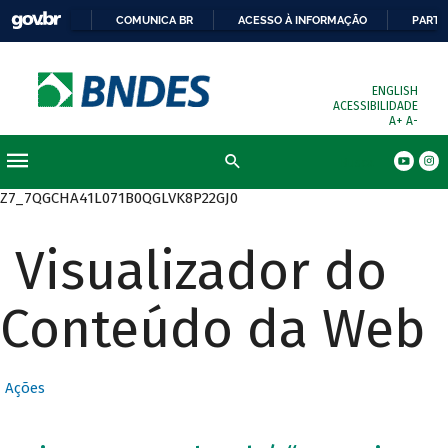
COMUNICA BR
ACESSO À INFORMAÇÃO
PARTI
ENGLISH
ACESSIBILIDADE
A+
A-
Busca
Z7_7QGCHA41L071B0QGLVK8P22GJ0
Visualizador do
Conteúdo da Web
Ações