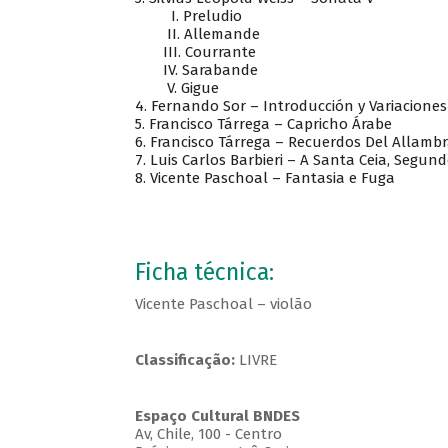
I. Preludio
II. Allemande
III. Courrante
IV. Sarabande
V. Gigue
4. Fernando Sor – Introducción y Variacione
5. Francisco Tárrega – Capricho Árabe
6. Francisco Tárrega – Recuerdos Del Allamb
7. Luis Carlos Barbieri – A Santa Ceia, Segun
8. Vicente Paschoal – Fantasia e Fuga
Ficha técnica:
Vicente Paschoal – violão
Classificação:
LIVRE
Espaço Cultural BNDES
Av, Chile, 100 - Centro