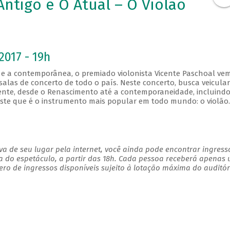
Antigo e O Atual – O Violão
2017 - 19h
 e a contemporânea, o premiado violonista Vicente Paschoal vem
las de concerto de todo o país. Neste concerto, busca veicular
gente, desde o Renascimento até a contemporaneidade, incluind
este que é o instrumento mais popular em todo mundo: o violão
a de seu lugar pela internet, você ainda pode encontrar ingress
a do espetáculo, a partir das 18h. Cada pessoa receberá apenas
o de ingressos disponíveis sujeito à lotação máxima do auditór