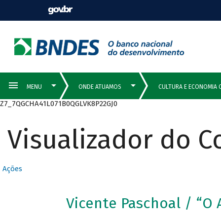
Z7_7QGCHA41L071B0QGLVK8P22GJ0
Visualizador do 
Ações
Vicente Paschoal / “O 