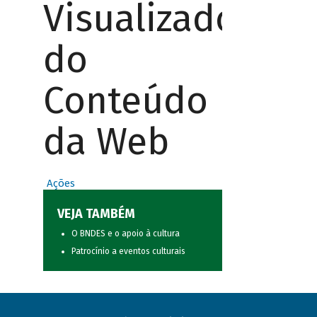
Visualizador
do
Conteúdo
da Web
Ações
VEJA TAMBÉM
O BNDES e o apoio à cultura
Patrocínio a eventos culturais