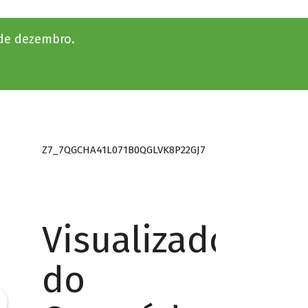
 de dezembro.
Z7_7QGCHA41L071B0QGLVK8P22GJ7
Visualizador
do