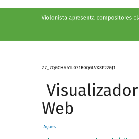
Violonista apresenta compositores c
Z7_7QGCHA41L071B0QGLVK8P22GJ1
Visualizado
Web
Ações