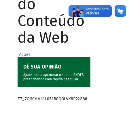
do
Conteúdo
da Web
Ações
DÊ SUA OPINIÃO
Ajude-nos a aprimorar o site do BNDES
preenchendo uma rápida
pesquisa
.
Z7_7QGCHA41L071B0QGLVK8P22GB6