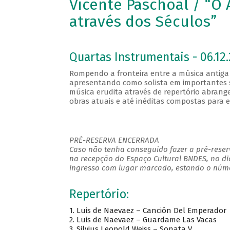
Vicente Paschoal / “O 
através dos Séculos”
Quartas Instrumentais - 06.12.
Rompendo a fronteira entre a música antiga
apresentando como solista em importantes sa
música erudita através de repertório abran
obras atuais e até inéditas compostas para 
PRÉ-RESERVA ENCERRADA
Caso não tenha conseguido fazer a pré-reserv
na recepção do Espaço Cultural BNDES, no di
ingresso com lugar marcado, estando o númer
Repertório:
1. Luis de Naevaez – Canción Del Emperador
2. Luis de Naevaez – Guardame Las Vacas
3. Silvius Leopold Weiss – Sonata V