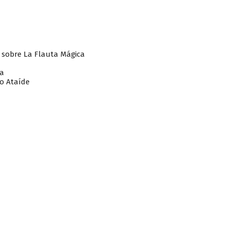
s sobre La Flauta Mágica
ra
do Ataíde