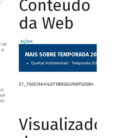
Conteúdo
da Web
Ações
 se
 a
MAIS SOBRE TEMPORADA 2017
o
.
Quartas Instrumentais - Temporada 2017
Z7_7QGCHA41L071B0QGLVK8P22GB4
os
 um
io.
Visualizador