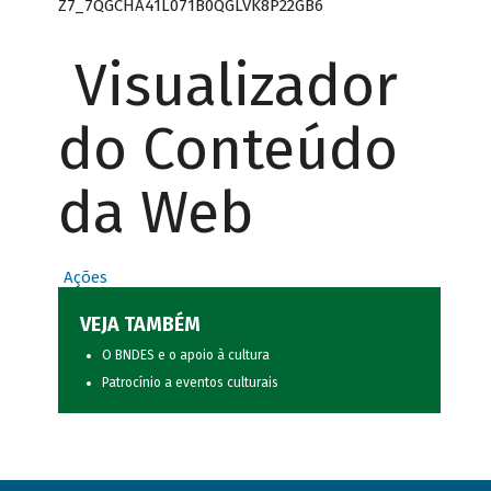
Z7_7QGCHA41L071B0QGLVK8P22GB6
Visualizador
do Conteúdo
da Web
Ações
VEJA TAMBÉM
O BNDES e o apoio à cultura
Patrocínio a eventos culturais