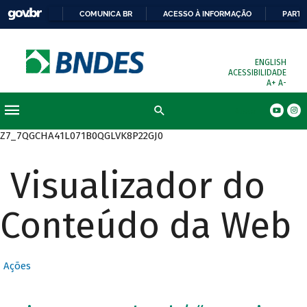
COMUNICA BR
ACESSO À INFORMAÇÃO
PARTI
ENGLISH
ACESSIBILIDADE
A+
A-
Busca
Z7_7QGCHA41L071B0QGLVK8P22GJ0
Visualizador do
Conteúdo da Web
Ações