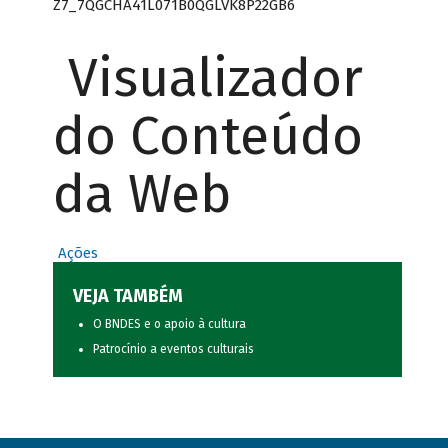
Z7_7QGCHA41L071B0QGLVK8P22GB6
Visualizador
do Conteúdo
da Web
Ações
VEJA TAMBÉM
O BNDES e o apoio à cultura
Patrocínio a eventos culturais