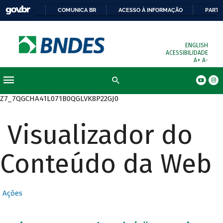
COMUNICA BR
ACESSO À INFORMAÇÃO
PARTI
ENGLISH
ACESSIBILIDADE
A+
A-
Busca
Z7_7QGCHA41L071B0QGLVK8P22GJ0
Visualizador do
Conteúdo da Web
Ações