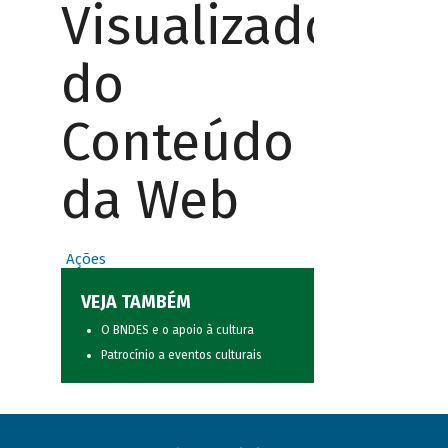
Visualizador
do
Conteúdo
da Web
Ações
VEJA TAMBÉM
O BNDES e o apoio à cultura
Patrocínio a eventos culturais