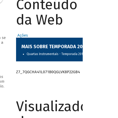
Conteúdo
da Web
Ações
 se
 a
MAIS SOBRE TEMPORADA 2017
o
.
Quartas Instrumentais - Temporada 2017
Z7_7QGCHA41L071B0QGLVK8P22GB4
os
 um
io.
Visualizador