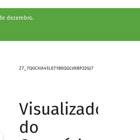
 de dezembro.
Z7_7QGCHA41L071B0QGLVK8P22GJ7
Visualizador
do