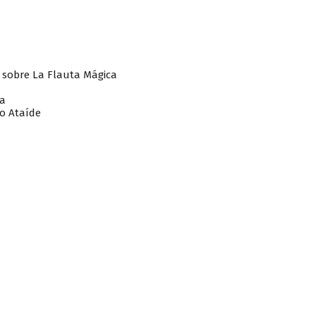
s sobre La Flauta Mágica
ra
do Ataíde