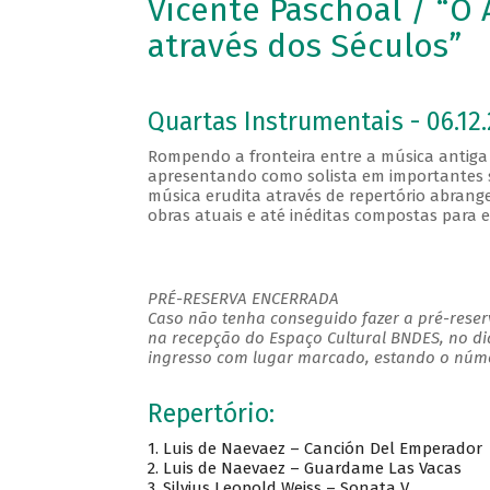
Vicente Paschoal / “O 
através dos Séculos”
Quartas Instrumentais - 06.12.
Rompendo a fronteira entre a música antiga
apresentando como solista em importantes sa
música erudita através de repertório abran
obras atuais e até inéditas compostas para 
PRÉ-RESERVA ENCERRADA
Caso não tenha conseguido fazer a pré-reserv
na recepção do Espaço Cultural BNDES, no di
ingresso com lugar marcado, estando o númer
Repertório:
1. Luis de Naevaez – Canción Del Emperador
2. Luis de Naevaez – Guardame Las Vacas
3. Silvius Leopold Weiss – Sonata V