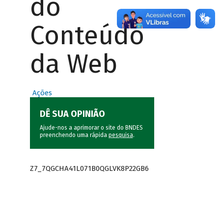
do
Conteúdo
da Web
Ações
DÊ SUA OPINIÃO
Ajude-nos a aprimorar o site do BNDES
preenchendo uma rápida
pesquisa
.
Z7_7QGCHA41L071B0QGLVK8P22GB6