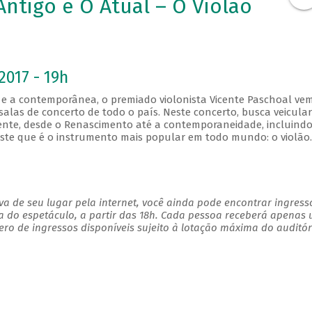
Antigo e O Atual – O Violão
2017 - 19h
 e a contemporânea, o premiado violonista Vicente Paschoal vem
las de concerto de todo o país. Neste concerto, busca veicular
gente, desde o Renascimento até a contemporaneidade, incluind
este que é o instrumento mais popular em todo mundo: o violão
a de seu lugar pela internet, você ainda pode encontrar ingress
a do espetáculo, a partir das 18h. Cada pessoa receberá apenas
o de ingressos disponíveis sujeito à lotação máxima do auditór