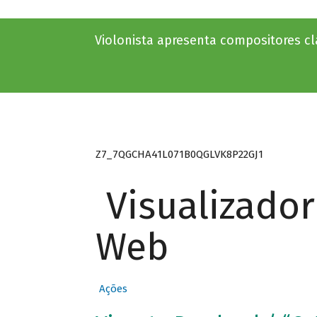
Violonista apresenta compositores c
Z7_7QGCHA41L071B0QGLVK8P22GJ1
Visualizado
Web
Ações