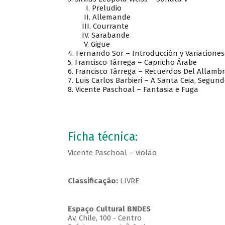
I. Preludio
II. Allemande
III. Courrante
IV. Sarabande
V. Gigue
4. Fernando Sor – Introducción y Variacione
5. Francisco Tárrega – Capricho Árabe
6. Francisco Tárrega – Recuerdos Del Allamb
7. Luis Carlos Barbieri – A Santa Ceia, Segun
8. Vicente Paschoal – Fantasia e Fuga
Ficha técnica:
Vicente Paschoal – violão
Classificação:
LIVRE
Espaço Cultural BNDES
Av, Chile, 100 - Centro