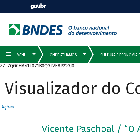
Z7_7QGCHA41L071B0QGLVK8P22GJ0
Visualizador do 
Ações
Vicente Paschoal / “O 