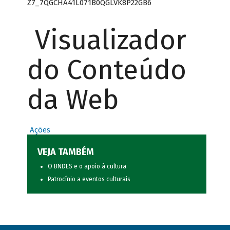
Z7_7QGCHA41L071B0QGLVK8P22GB6
Visualizador
do Conteúdo
da Web
Ações
VEJA TAMBÉM
O BNDES e o apoio à cultura
Patrocínio a eventos culturais