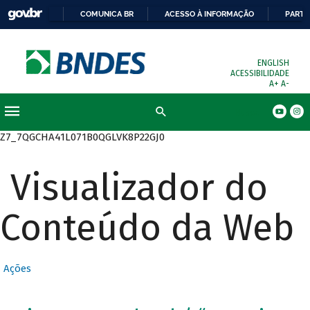
COMUNICA BR
ACESSO À INFORMAÇÃO
PARTI
ENGLISH
ACESSIBILIDADE
A+
A-
Busca
Z7_7QGCHA41L071B0QGLVK8P22GJ0
Visualizador do
Conteúdo da Web
Ações