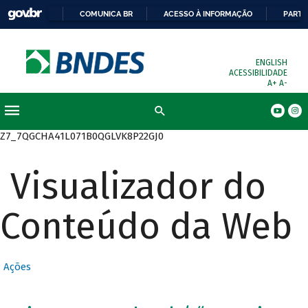
COMUNICA BR
ACESSO À INFORMAÇÃO
PARTI
ENGLISH
ACESSIBILIDADE
A+
A-
Busca
Z7_7QGCHA41L071B0QGLVK8P22GJ0
Visualizador do
Conteúdo da Web
Ações