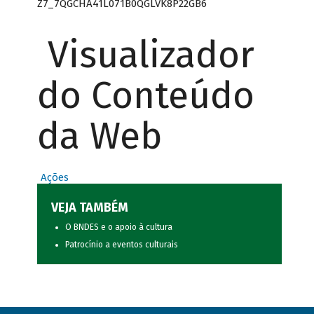
Z7_7QGCHA41L071B0QGLVK8P22GB6
Visualizador
do Conteúdo
da Web
Ações
VEJA TAMBÉM
O BNDES e o apoio à cultura
Patrocínio a eventos culturais