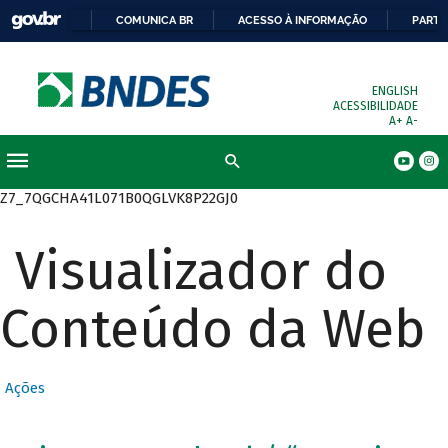
COMUNICA BR
ACESSO À INFORMAÇÃO
PARTI
ENGLISH
ACESSIBILIDADE
A+
A-
Busca
Z7_7QGCHA41L071B0QGLVK8P22GJ0
Visualizador do
Conteúdo da Web
Ações