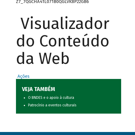
Z7_7QGCHA41L071B0QGLVK8P22GB6
Visualizador
do Conteúdo
da Web
Ações
VEJA TAMBÉM
O BNDES e o apoio à cultura
Patrocínio a eventos culturais