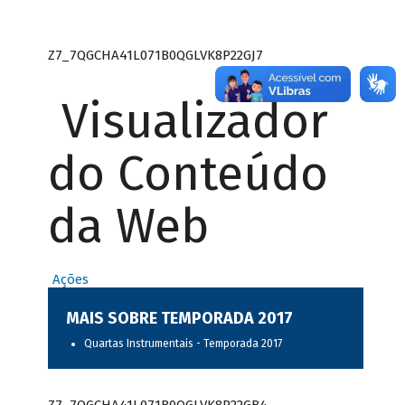
Z7_7QGCHA41L071B0QGLVK8P22GJ7
Visualizador
do Conteúdo
da Web
Ações
MAIS SOBRE TEMPORADA 2017
Quartas Instrumentais - Temporada 2017
Z7_7QGCHA41L071B0QGLVK8P22GB4