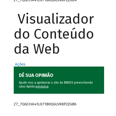
Visualizador
do Conteúdo
da Web
Ações
DÊ SUA OPINIÃO
Ajude-nos a aprimorar o site do BNDES preenchendo
uma rápida
pesquisa
.
Z7_7QGCHA41L071B0QGLVK8P22GB6