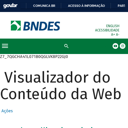
COMUNICA BR
ACESSO À INFORMAÇÃO
PARTI
ENGLISH
ACESSIBILIDADE
A+
A-
Busca
Z7_7QGCHA41L071B0QGLVK8P22GJ0
Visualizador do
Conteúdo da Web
Ações