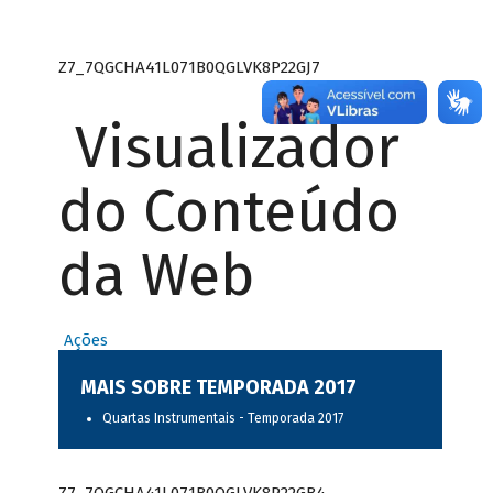
Z7_7QGCHA41L071B0QGLVK8P22GJ7
Visualizador
do Conteúdo
da Web
Ações
MAIS SOBRE TEMPORADA 2017
Quartas Instrumentais - Temporada 2017
Z7_7QGCHA41L071B0QGLVK8P22GB4