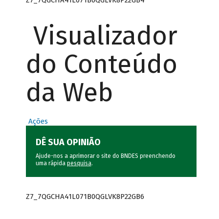
Visualizador
do Conteúdo
da Web
Ações
DÊ SUA OPINIÃO
Ajude-nos a aprimorar o site do BNDES preenchendo
uma rápida
pesquisa
.
Z7_7QGCHA41L071B0QGLVK8P22GB6