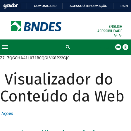
COMUNICA BR
ACESSO À INFORMAÇÃO
PARTI
ENGLISH
ACESSIBILIDADE
A+
A-
Busca
Z7_7QGCHA41L071B0QGLVK8P22GJ0
Visualizador do
Conteúdo da Web
Ações