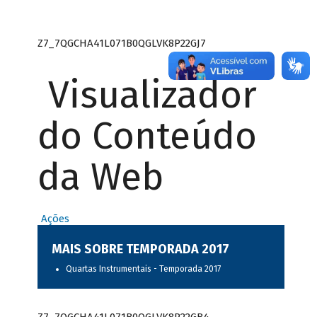
Z7_7QGCHA41L071B0QGLVK8P22GJ7
Visualizador
do Conteúdo
da Web
Ações
MAIS SOBRE TEMPORADA 2017
Quartas Instrumentais - Temporada 2017
Z7_7QGCHA41L071B0QGLVK8P22GB4