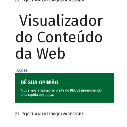
Visualizador
do Conteúdo
da Web
Ações
DÊ SUA OPINIÃO
Ajude-nos a aprimorar o site do BNDES preenchendo
uma rápida
pesquisa
.
Z7_7QGCHA41L071B0QGLVK8P22GB6