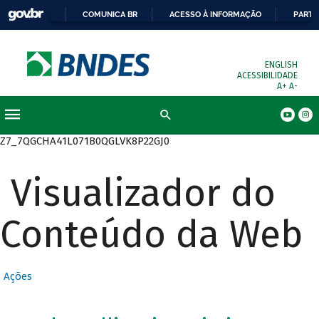
COMUNICA BR
ACESSO À INFORMAÇÃO
PARTI
ENGLISH
ACESSIBILIDADE
A+
A-
Busca
Z7_7QGCHA41L071B0QGLVK8P22GJ0
Visualizador do
Conteúdo da Web
Ações