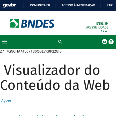
COMUNICA BR
ACESSO À INFORMAÇÃO
PARTI
ENGLISH
ACESSIBILIDADE
A+
A-
Busca
Z7_7QGCHA41L071B0QGLVK8P22GJ0
Visualizador do
Conteúdo da Web
Ações