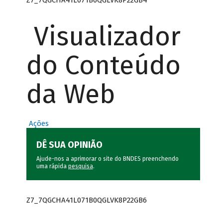
Visualizador
do Conteúdo
da Web
Ações
DÊ SUA OPINIÃO
Ajude-nos a aprimorar o site do BNDES preenchendo
uma rápida
pesquisa
.
Z7_7QGCHA41L071B0QGLVK8P22GB6