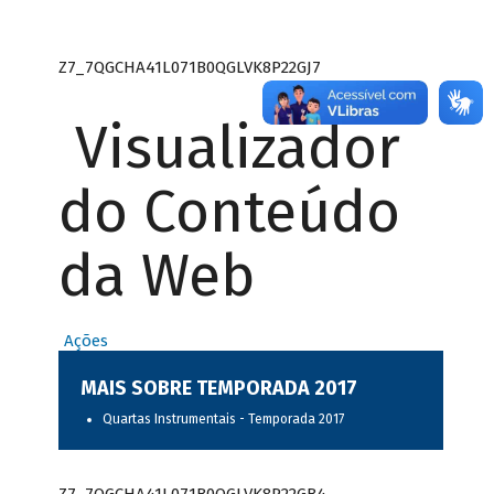
Z7_7QGCHA41L071B0QGLVK8P22GJ7
Visualizador
do Conteúdo
da Web
Ações
MAIS SOBRE TEMPORADA 2017
Quartas Instrumentais - Temporada 2017
Z7_7QGCHA41L071B0QGLVK8P22GB4