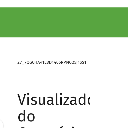
Z7_7QGCHA41L8D1406RPNCQ5J1SS1
Visualizador
do