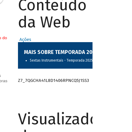
Conteúdo
da Web
o do
Ações
MAIS SOBRE TEMPORADA 2025
Sextas Instrumentais - Temporada 2025
s
Z7_7QGCHA41L8D1406RPNCQ5J1SS3
bras
Visualizador