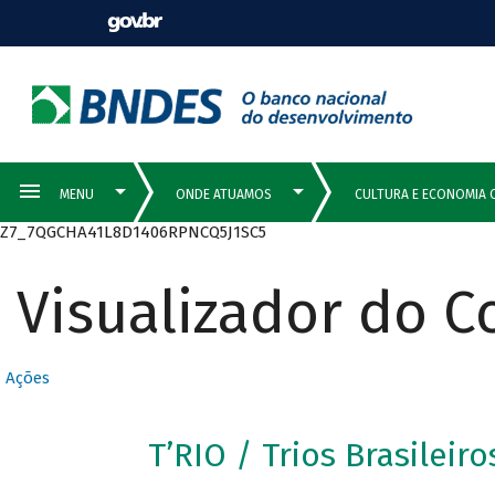
Z7_7QGCHA41L8D1406RPNCQ5J1SC5
Visualizador do 
Ações
T’RIO / Trios Brasileiro