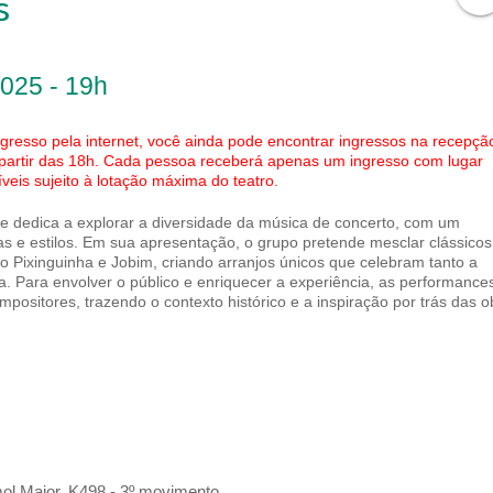
s
2025 - 19h
gresso pela internet, você ainda pode encontrar ingressos na recepçã
 partir das 18h. Cada pessoa receberá apenas um ingresso com lugar
eis sujeito à lotação máxima do teatro.
e se dedica a explorar a diversidade da música de concerto, com um
as e estilos. Em sua apresentação, o grupo pretende mesclar clássicos
 Pixinguinha e Jobim, criando arranjos únicos que celebram tanto a
. Para envolver o público e enriquecer a experiência, as performance
positores, trazendo o contexto histórico e a inspiração por trás das o
ol Maior, K498 - 3º movimento.