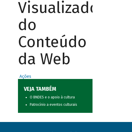
Visualizador
do
Conteúdo
da Web
Ações
VEJA TAMBÉM
O BNDES e o apoio à cultura
Patrocínio a eventos culturais