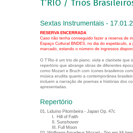
T’RIO / Trios Brasileiro
Sextas Instrumentais - 17.01.
RESERVA ENCERRADA
Caso não tenha conseguido fazer a reserva de in
Espaço Cultural BNDES, no dia do espetáculo, a
marcado, estando o número de ingressos disponív
O T’Rio é um trio de piano, viola e clarinete qu
repertório que abrange obras de diferentes époc
como Mozart e Bruch com ícones brasileiros como
música erudita quanto a contemporânea brasileira
incluem a narração de poemas e histórias dos com
apresentadas.
Repertório
01. Liduíno Pitombeira - Japan Op. 47c
I. Hill of Faith
II. Sunshower
III. Full Moon
02. Wolfgang Amadeus Mozart - Trio em Mi bem