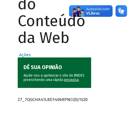
do
Conteúdo
da Web
Ações
DÊ SUA OPINIÃO
Ajude-nos a aprimorar o site do BNDES
preenchendo uma rápida
pesquisa
.
Z7_7QGCHA41L8D1406RPNCQ5J1S20