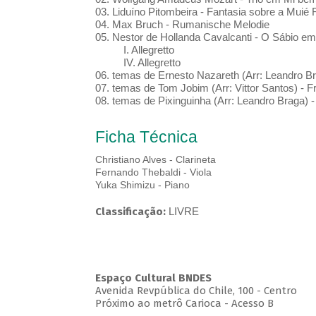
03. Liduíno Pitombeira - Fantasia sobre a Muié 
04. Max Bruch - Rumanische Melodie
05. Nestor de Hollanda Cavalcanti - O Sábio em
I. Allegretto
IV. Allegretto
06. temas de Ernesto Nazareth (Arr: Leandro Br
07. temas de Tom Jobim (Arr: Vittor Santos) - 
08. temas de Pixinguinha (Arr: Leandro Braga) -
Ficha Técnica
Christiano Alves - Clarineta
Fernando Thebaldi - Viola
Yuka Shimizu - Piano
Classificação:
LIVRE
Espaço Cultural BNDES
Avenida Revpública do Chile, 100 - Centro
Próximo ao metrô Carioca - Acesso B