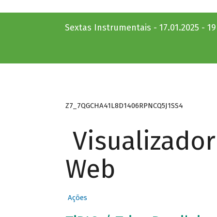
Sextas Instrumentais - 17.01.2025 - 1
Z7_7QGCHA41L8D1406RPNCQ5J1SS4
Visualizado
Web
Ações