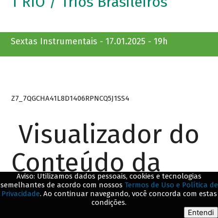
T’RIO / Trios Brasileiros
Sextas Instrumentais - 17.01.2025 - 19h
Z7_7QGCHA41L8D1406RPNCQ5J1SS4
Visualizador do
Conteúdo da
Aviso: Utilizamos dados pessoais, cookies e tecnologias
Web
semelhantes de acordo com nossos
Termos de Uso e Política de
Privacidade
. Ao continuar navegando, você concorda com estas
condições.
Entendi