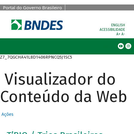
Portal do Governo Brasileiro
ENGLISH
ACESSIBILIDADE
A+
A-
Busca
Z7_7QGCHA41L8D1406RPNCQ5J1SC5
Visualizador do
Conteúdo da Web
Ações