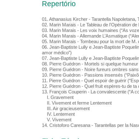
Repertório
01. Athanasius Kircher - Tarantella Napoletana,
02. Marin Marais - Le Tableau de l'Opération de 
03. Marin Marais - Les voix humaines (“As voz
04. Marin Marais - Allemande L’Asmatique (“Al
05. Marin Marais - Tombeau pour la mort de M.
06. Jean-Baptiste Lully e Jean-Baptiste Poquel
amor médico”)
07. Jean-Baptiste Lully e Jean-Baptiste Poqueli
08. Pierre Guédron - Mortels si quelque humeur
09. Pierre Guédron - Noire fureurs ombres san
10. Pierre Guédron - Passions insensés (“Paixõ
11. Pierre Guédron - Quel espoir de guérir (“Es
12. Pierre Guédron - Quel fruit espères-tu de t
13. François Couperin - La convalescente (“A c
I. Gravement
II. Vivement et ferme Lentement
III. Air gracieusement
IV. Lentement
V. Vivement
14. Cristoforo Caresana - Tarantellas per la Nas