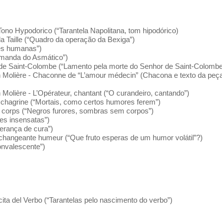
 Tono Hypodorico (“Tarantela Napolitana, tom hipodórico)
la Taille (“Quadro da operação da Bexiga”)
es humanas”)
emanda do Asmático”)
 de Saint-Colombe (“Lamento pela morte do Senhor de Saint-Colombe
in Molière - Chaconne de “L’amour médecin” (Chacona e texto da peç
n Molière - L’Opérateur, chantant (“O curandeiro, cantando”)
 chagrine (“Mortais, como certos humores ferem”)
s corps (“Negros furores, sombras sem corpos”)
es insensatas”)
perança de cura”)
a changeante humeur (“Que fruto esperas de um humor volátil”?)
onvalescente”)
cita del Verbo (“Tarantelas pelo nascimento do verbo”)