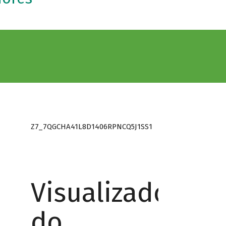
Z7_7QGCHA41L8D1406RPNCQ5J1SS1
Visualizador
do