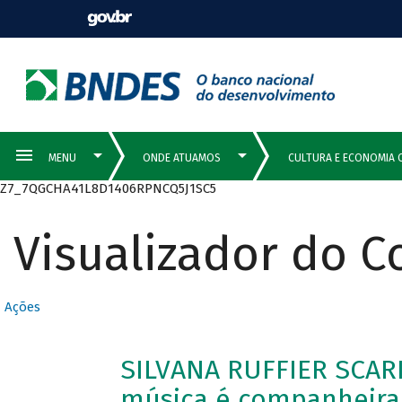
Z7_7QGCHA41L8D1406RPNCQ5J1SC5
Visualizador do 
Ações
SILVANA RUFFIER SCARI
música é companheira 