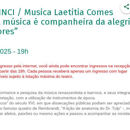
NCI / Musica Laetitia Comes
 música é companheira da alegr
ores”
2025 - 19h
gresso pela internet, você ainda pode encontrar ingressos na recepçã
 partir das 18h. Cada pessoa receberá apenas um ingresso com lugar
eis sujeito à lotação máxima do teatro.
ormance e pesquisa da música renascentista e barroca, e seus integra
pretação, com a utilização de instrumentos de época.
icos" do século XVI, em que dissecações públicas podiam ser aprecia
no famoso quadro de Rembrandt, "A lição de anatomia do Dr. Tulp" -, m
ar afetos, paixões ou mesmo ações e passou a acompanhar as novid