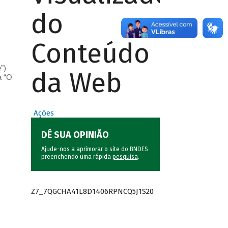
do
Conteúdo
”)
da Web
a “O
Ações
DÊ SUA OPINIÃO
Ajude-nos a aprimorar o site do BNDES
preenchendo uma rápida
pesquisa
.
Z7_7QGCHA41L8D1406RPNCQ5J1S20