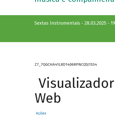
Sextas Instrumentais - 28.03.2025 - 1
Z7_7QGCHA41L8D1406RPNCQ5J1SS4
Visualizado
Web
Ações