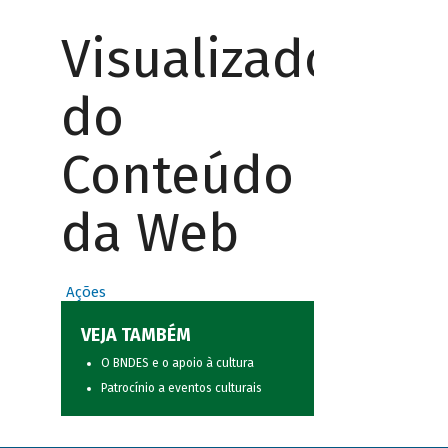
Visualizador
do
Conteúdo
da Web
Ações
VEJA TAMBÉM
O BNDES e o apoio à cultura
Patrocínio a eventos culturais