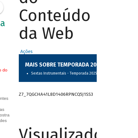
Conteúdo
ia
da Web
Ações
MAIS SOBRE TEMPORADA 2025
o do
Sextas Instrumentais - Temporada 2025
Z7_7QGCHA41L8D1406RPNCQ5J1SS3
ntes
das
ostra
ades
Visualizador