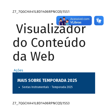
Z7_7QGCHA41L8D1406RPNCQ5J1SS1
Visualizador
do Conteúdo
da Web
Ações
MAIS SOBRE TEMPORADA 2025
Sextas Instrumentais - Temporada 2025
Z7_7QGCHA41L8D1406RPNCQ5J1SS3