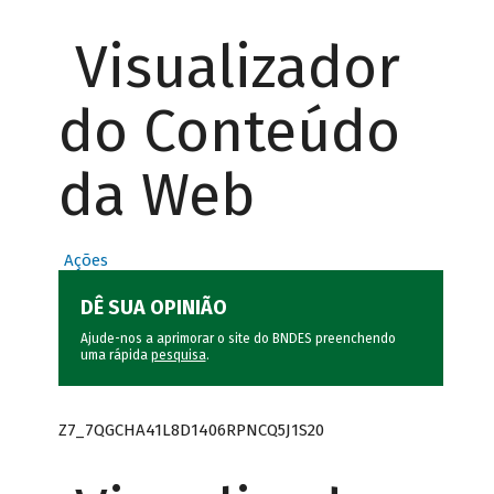
Visualizador
do Conteúdo
da Web
Ações
DÊ SUA OPINIÃO
Ajude-nos a aprimorar o site do BNDES preenchendo
uma rápida
pesquisa
.
Z7_7QGCHA41L8D1406RPNCQ5J1S20