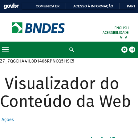
COMUNICA BR
ACESSO À INFORMAÇÃO
PARTI
ENGLISH
ACESSIBILIDADE
A+
A-
Busca
Z7_7QGCHA41L8D1406RPNCQ5J1SC5
Visualizador do
Conteúdo da Web
Ações