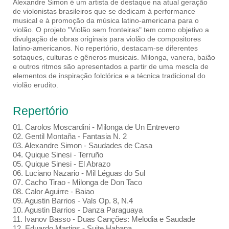
Alexandre Simon é um artista de destaque na atual geração
de violonistas brasileiros que se dedicam à performance
musical e à promoção da música latino-americana para o
violão. O projeto "Violão sem fronteiras" tem como objetivo a
divulgação de obras originais para violão de compositores
latino-americanos. No repertório, destacam-se diferentes
sotaques, culturas e gêneros musicais. Milonga, vanera, baião
e outros ritmos são apresentados a partir de uma mescla de
elementos de inspiração folclórica e a técnica tradicional do
violão erudito.
Repertório
01. Carolos Moscardini - Milonga de Un Entrevero
02. Gentil Montaña - Fantasia N. 2
03. Alexandre Simon - Saudades de Casa
04. Quique Sinesi - Terruño
05. Quique Sinesi - El Abrazo
06. Luciano Nazario - Mil Léguas do Sul
07. Cacho Tirao - Milonga de Don Taco
08. Calor Aguirre - Baiao
09. Agustin Barrios - Vals Op. 8, N.4
10. Agustin Barrios - Danza Paraguaya
11. Ivanov Basso - Duas Canções: Melodia e Saudade
12. Eduardo Martins - Suite Habana