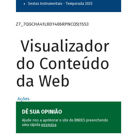
Sextas Instrumentais - Temporada 2025
Z7_7QGCHA41L8D1406RPNCQ5J1SS3
Visualizador
do Conteúdo
da Web
Ações
DÊ SUA OPINIÃO
Ajude-nos a aprimorar o site do BNDES preenchendo
uma rápida
pesquisa
.