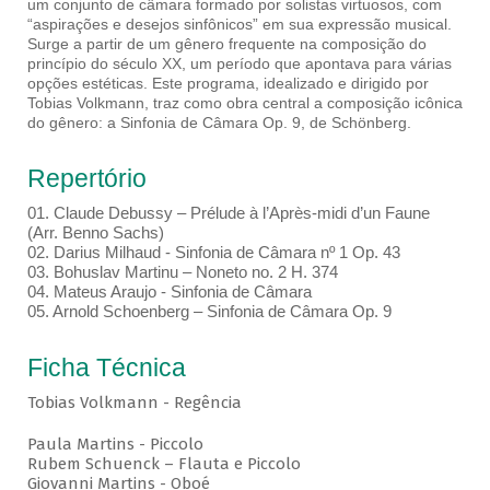
um conjunto de câmara formado por solistas virtuosos, com
“aspirações e desejos sinfônicos” em sua expressão musical.
Surge a partir de um gênero frequente na composição do
princípio do século XX, um período que apontava para várias
opções estéticas. Este programa, idealizado e dirigido por
Tobias Volkmann, traz como obra central a composição icônica
do gênero: a Sinfonia de Câmara Op. 9, de Schönberg.
Repertório
01. Claude Debussy – Prélude à l’Après-midi d’un Faune
(Arr. Benno Sachs)
02. Darius Milhaud - Sinfonia de Câmara nº 1 Op. 43
03. Bohuslav Martinu – Noneto no. 2 H. 374
04. Mateus Araujo - Sinfonia de Câmara
05. Arnold Schoenberg – Sinfonia de Câmara Op. 9
Ficha Técnica
Tobias Volkmann - Regência
Paula Martins - Piccolo
Rubem Schuenck – Flauta e Piccolo
Giovanni Martins - Oboé