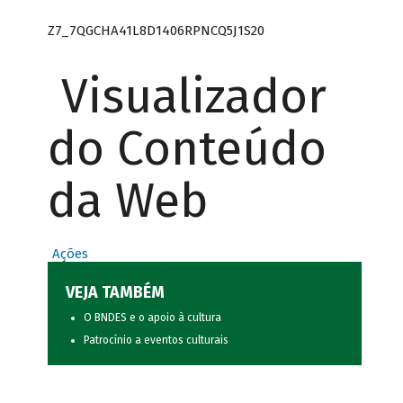
Z7_7QGCHA41L8D1406RPNCQ5J1S20
Visualizador
do Conteúdo
da Web
Ações
VEJA TAMBÉM
O BNDES e o apoio à cultura
Patrocínio a eventos culturais