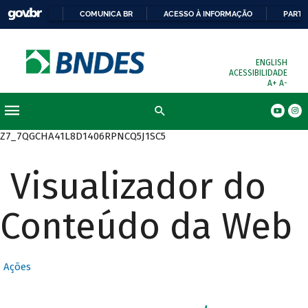
COMUNICA BR
ACESSO À INFORMAÇÃO
PARTI
ENGLISH
ACESSIBILIDADE
A+
A-
Busca
Z7_7QGCHA41L8D1406RPNCQ5J1SC5
Visualizador do
Conteúdo da Web
Ações