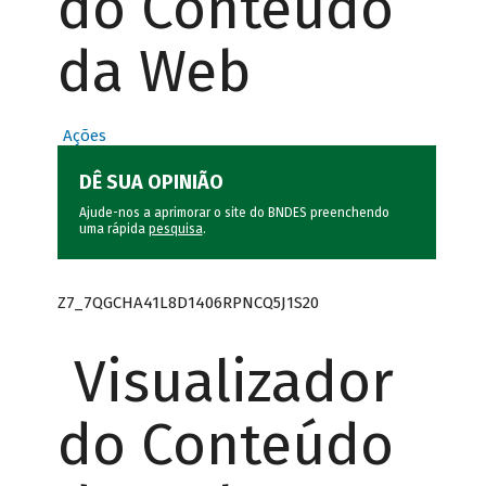
do Conteúdo
da Web
Ações
DÊ SUA OPINIÃO
Ajude-nos a aprimorar o site do BNDES preenchendo
uma rápida
pesquisa
.
Z7_7QGCHA41L8D1406RPNCQ5J1S20
Visualizador
do Conteúdo