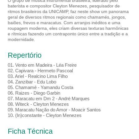
O grupo de música instrumental brasileira, liderado pelo
baterista e compositor Cleyton Menezes, pesquisador de
ritmos brasileiros da UNICAMP, faz neste show um panorama
geral de diversos ritmos regionais como chamamés, jongos,
baiões, frevos e maracatus. Com arranjos inéditos e uma
roupagem moderna, eles criam diversas texturas harmônicas
e rítmicas fazendo um contraponto único entre a tradição e a
modernidade.
Repertório
01. Vento em Madeira - Léa Freire
02. Capivara - Hermeto Pascoal
03. Ariel - Realcino Lima Filho
04. Zanzibar - Edu Lobo
05. Chamamé - Yamandu Costa
06. Raizes - Diego Garbin
07. Maracatu em Dm 2 - André Marques
08. Witeck - Cleyton Menezes
09. Maracatu Nação do Amor - Moacir Santos
10. (In)constante - Cleyton Menezes
Ficha Técnica