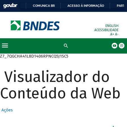
COMUNICA BR
ACESSO À INFORMAÇÃO
PARTI
ENGLISH
ACESSIBILIDADE
A+
A-
Busca
Z7_7QGCHA41L8D1406RPNCQ5J1SC5
Visualizador do
Conteúdo da Web
Ações