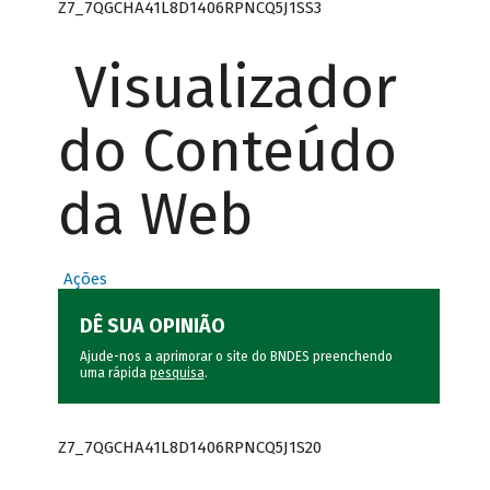
Z7_7QGCHA41L8D1406RPNCQ5J1SS3
Visualizador
do Conteúdo
da Web
Ações
DÊ SUA OPINIÃO
Ajude-nos a aprimorar o site do BNDES preenchendo
uma rápida
pesquisa
.
Z7_7QGCHA41L8D1406RPNCQ5J1S20