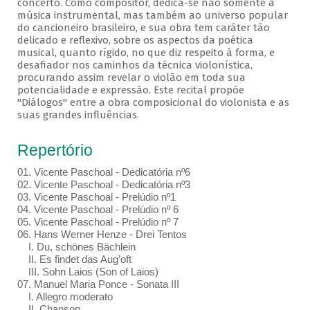
concerto. Como compositor, dedica-se não somente a
música instrumental, mas também ao universo popular
do cancioneiro brasileiro, e sua obra tem caráter tão
delicado e reflexivo, sobre os aspectos da poética
musical, quanto rígido, no que diz respeito à forma, e
desafiador nos caminhos da técnica violonística,
procurando assim revelar o violão em toda sua
potencialidade e expressão. Este recital propõe
"Diálogos" entre a obra composicional do violonista e as
suas grandes influências.
Repertório
01. Vicente Paschoal - Dedicatória nº6
02. Vicente Paschoal - Dedicatória nº3
03. Vicente Paschoal - Prelúdio nº1
04. Vicente Paschoal - Prelúdio nº 6
05. Vicente Paschoal - Prelúdio nº 7
06. Hans Werner Henze - Drei Tentos
I. Du, schönes Bächlein
II. Es findet das Aug’oft
III. Sohn Laios (Son of Laios)
07. Manuel Maria Ponce - Sonata III
I. Allegro moderato
II. Chanson