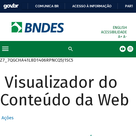
COMUNICA BR
ACESSO À INFORMAÇÃO
PARTI
ENGLISH
ACESSIBILIDADE
A+
A-
Busca
Z7_7QGCHA41L8D1406RPNCQ5J1SC5
Visualizador do
Conteúdo da Web
Ações