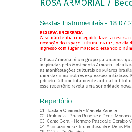
ROSA ARMORIAL / Bec
Sextas Instrumentais - 18.07.
RESERVA ENCERRADA
Caso não tenha conseguido fazer a reserva d
recepção do Espaço Cultural BNDES, no dia d
ingresso com lugar marcado, estando o númer
O Rosa Armorial é um grupo paranaense que 
inspiradas pelo Movimento Armorial, ideali
as manifestações culturais populares brasil
uma das mais nobres expressões artísticas. 
primeiro álbum totalmente autoral, intitula
esse repertório revela uma sonoridade nova,
Repertório
01. Toada e Chamada - Marcela Zanette
02. Urukure’a - Bruna Buschle e Denis Mariano
03. Canto Geral - Hermeto Pascoal e Geraldo V
04. Alumbramento - Bruna Buschle e Denis Mar
05. Cáfila - Du Gomide