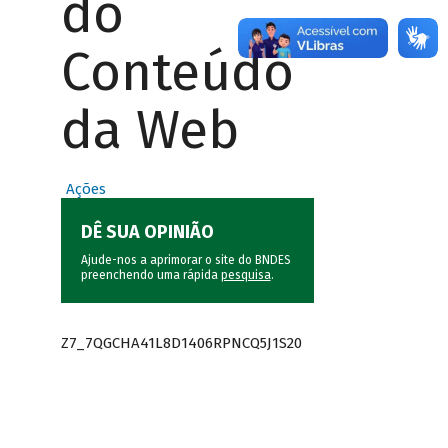
do
Conteúdo
da Web
Ações
DÊ SUA OPINIÃO
Ajude-nos a aprimorar o site do BNDES
preenchendo uma rápida
pesquisa
.
Z7_7QGCHA41L8D1406RPNCQ5J1S20