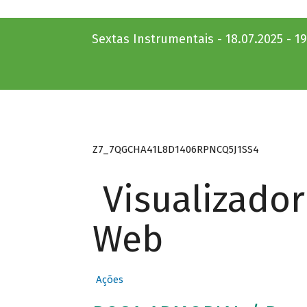
Sextas Instrumentais - 18.07.2025 - 1
Z7_7QGCHA41L8D1406RPNCQ5J1SS4
Visualizado
Web
Ações