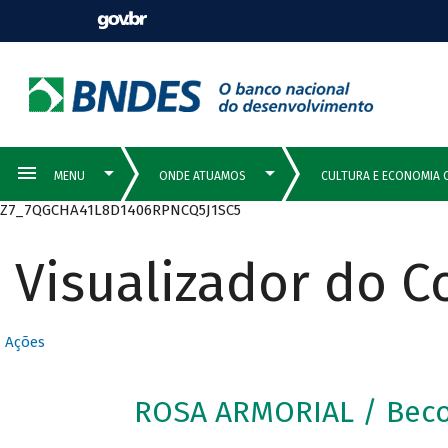
Z7_7QGCHA41L8D1406RPNCQ5J1SC5
Visualizador do 
Ações
ROSA ARMORIAL / Bec