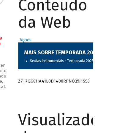
Conteúdo
da Web
na
Ações
m
MAIS SOBRE TEMPORADA 2025
Sextas Instrumentais - Temporada 2025
cer
omo
seu
Z7_7QGCHA41L8D1406RPNCQ5J1SS3
e,
al.
Visualizador