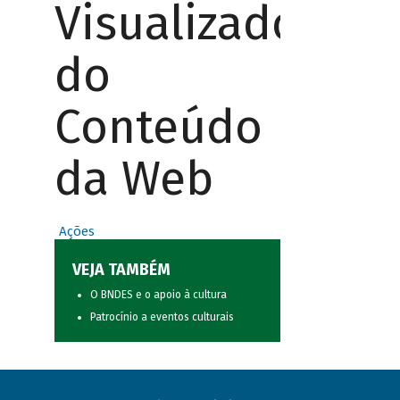
Visualizador
do
Conteúdo
da Web
Ações
VEJA TAMBÉM
O BNDES e o apoio à cultura
Patrocínio a eventos culturais