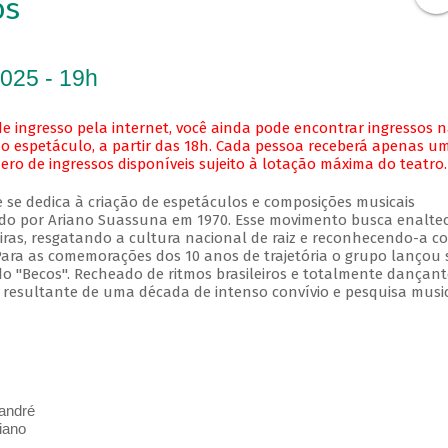
os
2025 - 19h
e ingresso pela internet, você ainda pode encontrar ingressos 
o espetáculo, a partir das 18h. Cada pessoa receberá apenas u
o de ingressos disponíveis sujeito à lotação máxima do teatro.
se dedica à criação de espetáculos e composições musicais
zado por Ariano Suassuna em 1970. Esse movimento busca enalte
eiras, resgatando a cultura nacional de raiz e reconhecendo-a c
Para as comemorações dos 10 anos de trajetória o grupo lançou 
do "Becos". Recheado de ritmos brasileiros e totalmente dançant
 resultante de uma década de intenso convívio e pesquisa music
andré
iano