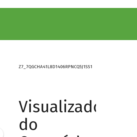
Z7_7QGCHA41L8D1406RPNCQ5J1SS1
Visualizador
do