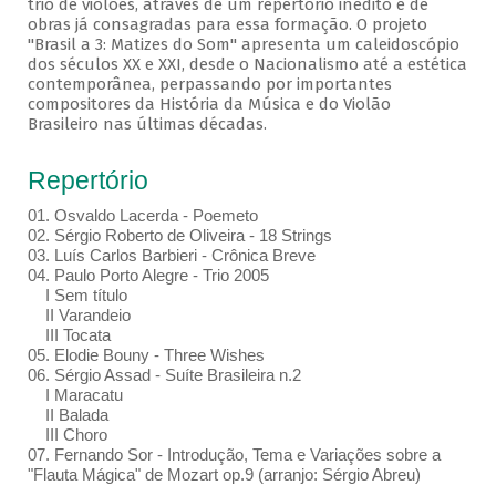
trio de violões, através de um repertório inédito e de
obras já consagradas para essa formação. O projeto
"Brasil a 3: Matizes do Som" apresenta um caleidoscópio
dos séculos XX e XXI, desde o Nacionalismo até a estética
contemporânea, perpassando por importantes
compositores da História da Música e do Violão
Brasileiro nas últimas décadas.
Repertório
01. Osvaldo Lacerda - Poemeto
02. Sérgio Roberto de Oliveira - 18 Strings
03. Luís Carlos Barbieri - Crônica Breve
04. Paulo Porto Alegre - Trio 2005
I Sem título
II Varandeio
III Tocata
05. Elodie Bouny - Three Wishes
06. Sérgio Assad - Suíte Brasileira n.2
I Maracatu
II Balada
III Choro
07. Fernando Sor - Introdução, Tema e Variações sobre a
"Flauta Mágica" de Mozart op.9 (arranjo: Sérgio Abreu)