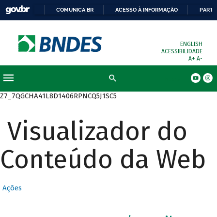
COMUNICA BR
ACESSO À INFORMAÇÃO
PARTI
ENGLISH
ACESSIBILIDADE
A+
A-
Busca
Z7_7QGCHA41L8D1406RPNCQ5J1SC5
Visualizador do
Conteúdo da Web
Ações