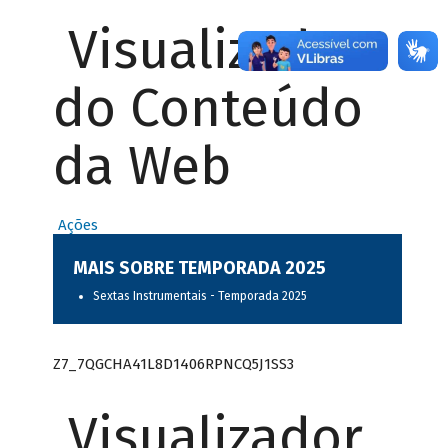
Visualizador
do Conteúdo
da Web
Ações
MAIS SOBRE TEMPORADA 2025
Sextas Instrumentais - Temporada 2025
Z7_7QGCHA41L8D1406RPNCQ5J1SS3
Visualizador