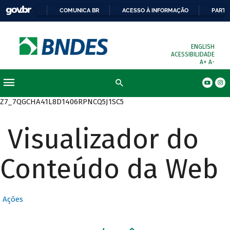
COMUNICA BR
ACESSO À INFORMAÇÃO
PARTI
ENGLISH
ACESSIBILIDADE
A+
A-
Busca
Z7_7QGCHA41L8D1406RPNCQ5J1SC5
Visualizador do
Conteúdo da Web
Ações