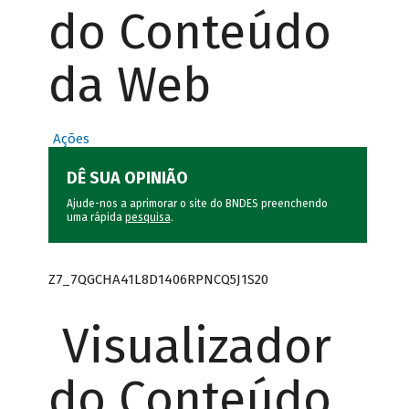
do Conteúdo
da Web
Ações
DÊ SUA OPINIÃO
Ajude-nos a aprimorar o site do BNDES preenchendo
uma rápida
pesquisa
.
Z7_7QGCHA41L8D1406RPNCQ5J1S20
Visualizador
do Conteúdo