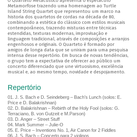
O Quarteto Metacústico apresenta o espetáculo
Metamorfose trazendo uma homenagem ao Turtle
Island String Quartet que representou um marco na
historia dos quartetos de cordas na década de 80,
combinando a estética do clássico com estilos musicais
contemporâneos, trazendo misturas entre técnicas
estendidas, texturas modernas, improvisação e
linguagem tradicional, através de composições e arranjos
engenhosos e originais. O Quarteto é formado por
amigos de longa data que se uniram para uma pesquisa
intensa desse repertório. Em busca de novas tendências,
o grupo tem a expectativa de oferecer ao público um
concerto diferenciado que une virtuosismo, excelência
musical e, ao mesmo tempo, novidade e despojamento.
Repertório
01. J. S. Bach e D. Seindeberg – Bach’s Lunch (solos: E.
Price e D. Balakrishnan)
02. D. Balakrishnan – Rebirth of the Holy Fool (solos: G.
Terraciano, B. von Gutzeit e M.Parson)
03. D. Anger – Street Stuff
04. Mark Summer – Julie-O
05. E. Price – Inventions No. 1, Air Canon for 2 Fiddles
06. J. S. Bach – Concerto para 2 violinos