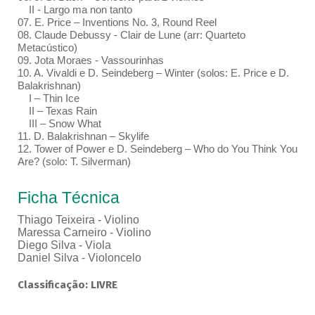
II - Largo ma non tanto
07. E. Price – Inventions No. 3, Round Reel
08. Claude Debussy - Clair de Lune (arr: Quarteto
Metacústico)
09. Jota Moraes - Vassourinhas
10. A. Vivaldi e D. Seindeberg – Winter (solos: E. Price e D.
Balakrishnan)
I – Thin Ice
II – Texas Rain
III – Snow What
11. D. Balakrishnan – Skylife
12. Tower of Power e D. Seindeberg – Who do You Think You
Are? (solo: T. Silverman)
Ficha Técnica
Thiago Teixeira - Violino
Maressa Carneiro - Violino
Diego Silva - Viola
Daniel Silva - Violoncelo
Classificação: LIVRE