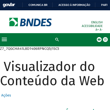
COMUNICA BR
ACESSO À INFORMAÇÃO
PARTI
ENGLISH
ACESSIBILIDADE
A+
A-
Busca
Z7_7QGCHA41L8D1406RPNCQ5J1SC5
Visualizador do
Conteúdo da Web
Ações