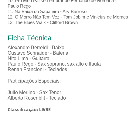
10. Pro Meu Pai se Lembrar de Fernando de Noronha -
Paulo Rego
11. Na Baixa do Sapateiro - Ary Barroso
12. O Morro Não Tem Vez - Tom Jobim e Vinicius de Moraes
13. The Blues Walk - Clifford Brown
Ficha Técnica
Alexandre Berreldi - Baixo
Gustavo Schnaider - Bateria
Nito Lima - Guitarra
Paulo Rego - Sax soprano, sax alto e flauta
Renan Francioni - Teclados
Participações Especiais:
Julio Merlino - Sax Tenor
Alberto Rosenblit - Teclado
Classificação: LIVRE