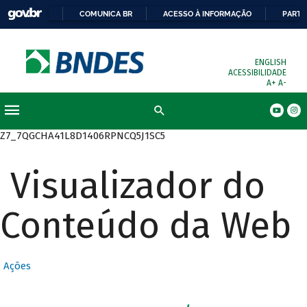
COMUNICA BR
ACESSO À INFORMAÇÃO
PARTI
ENGLISH
ACESSIBILIDADE
A+
A-
Busca
Z7_7QGCHA41L8D1406RPNCQ5J1SC5
Visualizador do
Conteúdo da Web
Ações