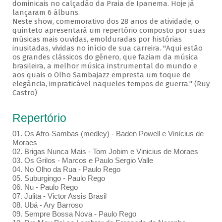
dominicais no calçadão da Praia de Ipanema. Hoje já
lançaram 6 álbuns.
Neste show, comemorativo dos 28 anos de atividade, o
quinteto apresentará um repertório composto por suas
músicas mais ouvidas, emolduradas por histórias
inusitadas, vividas no início de sua carreira. "Aqui estão
os grandes clássicos do gênero, que faziam da música
brasileira, a melhor música instrumental do mundo e
aos quais o Olho Sambajazz empresta um toque de
elegância, impraticável naqueles tempos de guerra." (Ruy
Castro)
Repertório
01. Os Afro-Sambas (medley) - Baden Powell e Vinícius de
Moraes
02. Brigas Nunca Mais - Tom Jobim e Vinicius de Moraes
03. Os Grilos - Marcos e Paulo Sergio Valle
04. No Olho da Rua - Paulo Rego
05. Suburgingo - Paulo Rego
06. Nu - Paulo Rego
07. Julita - Victor Assis Brasil
08. Ubá - Ary Barroso
09. Sempre Bossa Nova - Paulo Rego