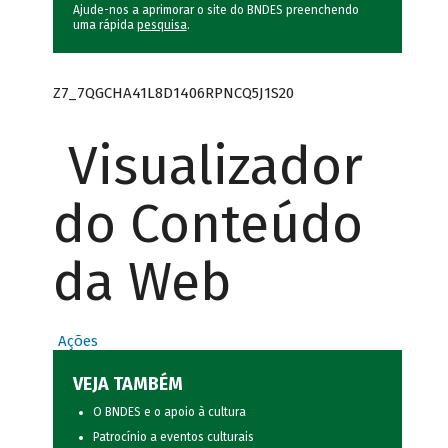
Ajude-nos a aprimorar o site do BNDES preenchendo
uma rápida
pesquisa
.
Z7_7QGCHA41L8D1406RPNCQ5J1S20
Visualizador
do Conteúdo
da Web
Ações
VEJA TAMBÉM
O BNDES e o apoio à cultura
Patrocínio a eventos culturais