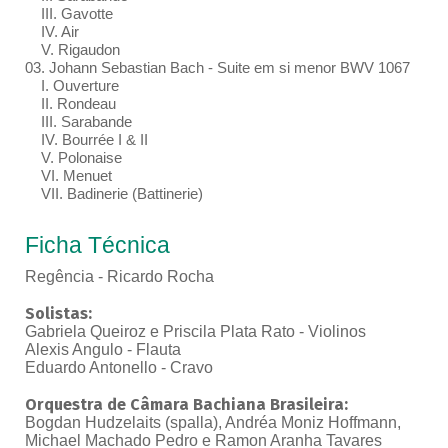
III. Gavotte
IV. Air
V. Rigaudon
03. Johann Sebastian Bach - Suite em si menor BWV 1067
I. Ouverture
II. Rondeau
III. Sarabande
IV. Bourrée I & II
V. Polonaise
VI. Menuet
VII. Badinerie (Battinerie)
Ficha Técnica
Regência - Ricardo Rocha
Solistas:
Gabriela Queiroz e Priscila Plata Rato - Violinos
Alexis Angulo - Flauta
Eduardo Antonello - Cravo
Orquestra de Câmara Bachiana Brasileira:
Bogdan Hudzelaits (spalla), Andréa Moniz Hoffmann,
Michael Machado Pedro e Ramon Aranha Tavares