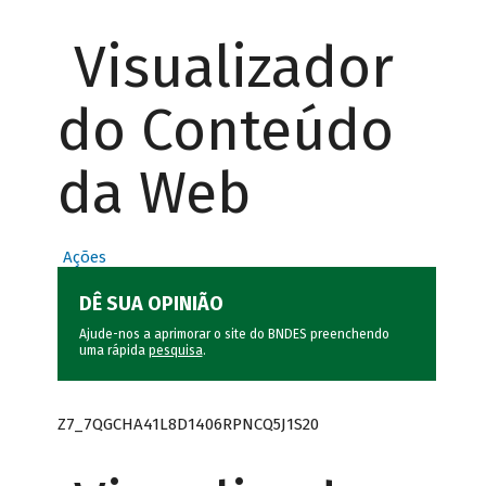
Visualizador
do Conteúdo
da Web
Ações
DÊ SUA OPINIÃO
Ajude-nos a aprimorar o site do BNDES preenchendo
uma rápida
pesquisa
.
Z7_7QGCHA41L8D1406RPNCQ5J1S20