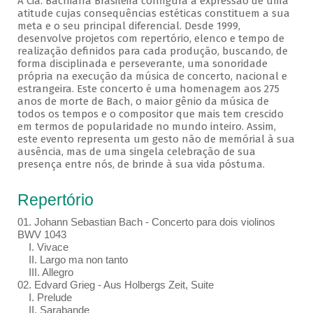
A Cia. Bachiana Brasileira configura a expressão de uma
atitude cujas consequências estéticas constituem a sua
meta e o seu principal diferencial. Desde 1999,
desenvolve projetos com repertório, elenco e tempo de
realização definidos para cada produção, buscando, de
forma disciplinada e perseverante, uma sonoridade
própria na execução da música de concerto, nacional e
estrangeira. Este concerto é uma homenagem aos 275
anos de morte de Bach, o maior gênio da música de
todos os tempos e o compositor que mais tem crescido
em termos de popularidade no mundo inteiro. Assim,
este evento representa um gesto não de memórial à sua
ausência, mas de uma singela celebração de sua
presença entre nós, de brinde à sua vida póstuma.
Repertório
01. Johann Sebastian Bach - Concerto para dois violinos
BWV 1043
I. Vivace
II. Largo ma non tanto
III. Allegro
02. Edvard Grieg - Aus Holbergs Zeit, Suite
I. Prelude
II. Sarabande