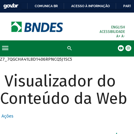
COMUNICA BR
ACESSO À INFORMAÇÃO
PARTI
ENGLISH
ACESSIBILIDADE
A+
A-
Busca
Z7_7QGCHA41L8D1406RPNCQ5J1SC5
Visualizador do
Conteúdo da Web
Ações