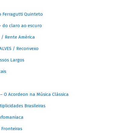
Ferragutti Quinteto
- do claro ao escuro
/ Rente América
LVES / Reconvexo
sos Largos
ais
 O Acordeon na Música Clássica
licidades Brasileiras
nfomaniaca
Fronteiras