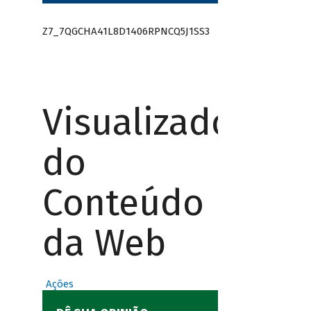
Z7_7QGCHA41L8D1406RPNCQ5J1SS3
Visualizador
do
Conteúdo
da Web
Ações