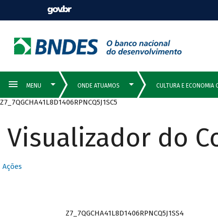
Z7_7QGCHA41L8D1406RPNCQ5J1SC5
Visualizador do 
Ações
Z7_7QGCHA41L8D1406RPNCQ5J1SS4