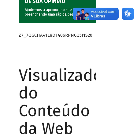
DÊ SUA OPINIÃO
Ajude-nos a aprimorar o site do BNDES
preenchendo uma rápida
pesquisa
.
Z7_7QGCHA41L8D1406RPNCQ5J1S20
Visualizador
do
Conteúdo
da Web