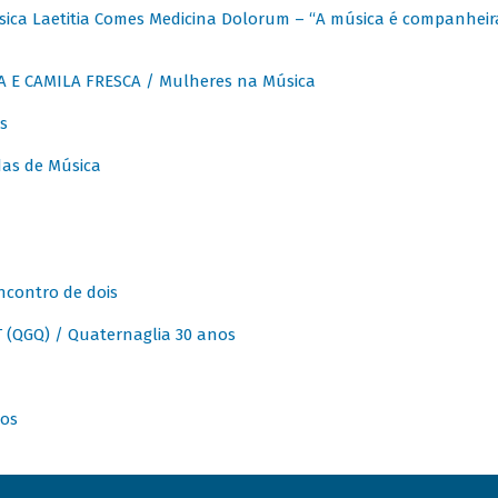
ica Laetitia Comes Medicina Dolorum – “A música é companheir
A E CAMILA FRESCA / Mulheres na Música
s
as de Música
ncontro de dois
(QGQ) / Quaternaglia 30 anos
nos