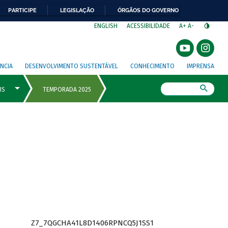
PARTICIPE
LEGISLAÇÃO
ÓRGÃOS DO GOVERNO
⁣
ENGLISH
ACESSIBILIDADE
A+
A-
NCIA
DESENVOLVIMENTO SUSTENTÁVEL
CONHECIMENTO
IMPRENSA
Busca
Z7_7QGCHA41L8D1406RPNCQ5J1SS1