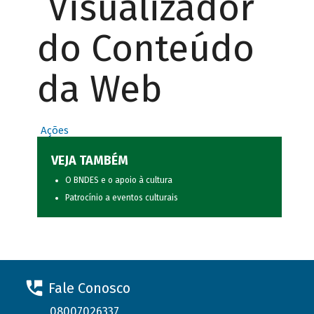
Visualizador
do Conteúdo
da Web
Ações
VEJA TAMBÉM
O BNDES e o apoio à cultura
Patrocínio a eventos culturais
Fale Conosco
08007026337