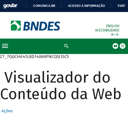
COMUNICA BR
ACESSO À INFORMAÇÃO
PARTI
ENGLISH
ACESSIBILIDADE
A+
A-
Busca
Z7_7QGCHA41L8D1406RPNCQ5J1SC5
Visualizador do
Conteúdo da Web
Ações