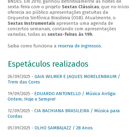
BNDES. Em 2010, ganhou definitivamente as noites de
sexta-feira com o projeto
Sextas Clássicas
, que no início
oferecia ao público apresentações gratuitas da
Orquestra Sinfônica Brasileira (OSB). Atualmente, o
Sextas Instrumentais
apresenta uma agenda de
concertos semanais, contando com apresentações
variadas, todas as
sextas-feiras às 19h
.
Saiba como funciona a
reserva de ingressos
.
Espetáculos realizados
26/09/2025 -
GAIA WILMER E JAQUES MORELENBAUM /
Trem das Cores
19/09/2025 -
EDUARDO ANTONELLO / Música Antiga:
Ontem, Hoje e Sempre!
12/09/2025 -
CIA BACHIANA BRASILEIRA / Música para
Cordas
05/09/2025 -
OLHO SAMBAJAZZ / 28 Anos