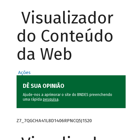
Visualizador
do Conteúdo
da Web
Ações
DÊ SUA OPINIÃO
Ajude-nos a aprimorar o site do BNDES preenchendo
uma rápida
pesquisa
.
Z7_7QGCHA41L8D1406RPNCQ5J1S20