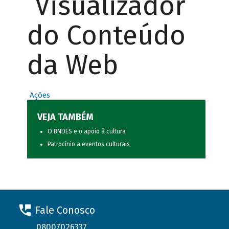
Visualizador
do Conteúdo
da Web
Ações
VEJA TAMBÉM
O BNDES e o apoio à cultura
Patrocínio a eventos culturais
Fale Conosco
08007026337