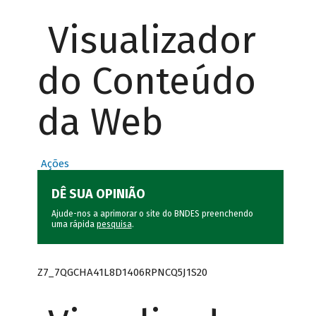
Visualizador
do Conteúdo
da Web
Ações
DÊ SUA OPINIÃO
Ajude-nos a aprimorar o site do BNDES preenchendo
uma rápida
pesquisa
.
Z7_7QGCHA41L8D1406RPNCQ5J1S20