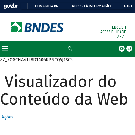
COMUNICA BR
ACESSO À INFORMAÇÃO
PARTI
ENGLISH
ACESSIBILIDADE
A+
A-
Busca
Z7_7QGCHA41L8D1406RPNCQ5J1SC5
Visualizador do
Conteúdo da Web
Ações