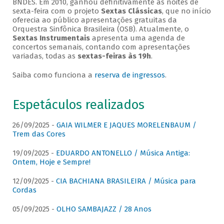
BNDES. Em 2010, ganhou definitivamente as noites de
sexta-feira com o projeto
Sextas Clássicas
, que no início
oferecia ao público apresentações gratuitas da
Orquestra Sinfônica Brasileira (OSB). Atualmente, o
Sextas Instrumentais
apresenta uma agenda de
concertos semanais, contando com apresentações
variadas, todas as
sextas-feiras às 19h
.
Saiba como funciona a
reserva de ingressos
.
Espetáculos realizados
26/09/2025 -
GAIA WILMER E JAQUES MORELENBAUM /
Trem das Cores
19/09/2025 -
EDUARDO ANTONELLO / Música Antiga:
Ontem, Hoje e Sempre!
12/09/2025 -
CIA BACHIANA BRASILEIRA / Música para
Cordas
05/09/2025 -
OLHO SAMBAJAZZ / 28 Anos